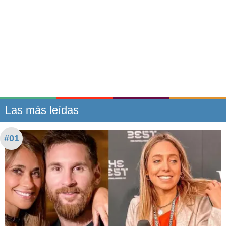
Las más leídas
#01