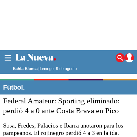
La ciudad
Noticias
Bahía Blanca
|
domingo, 9 de agosto
Punta Alta
La región
Fútbol.
El país
Federal Amateur: Sporting eliminado;
El mundo
Seguridad
perdió 4 a 0 ante Costa Brava en Pico
Opinión
Escenario Olímpico
Sosa, Fredes, Palacios e Ibarra anotaron para los
Deportes
pampeanos. El rojinegro perdió 4 a 3 en la ida.
Liga del Sur