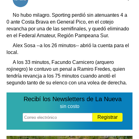
Clasificados
Horóscopo
No hubo milagro. Sporting perdió sin atenuantes 4 a
Suplementos
0 ante Costa Brava en General Pico, en el cotejo
revancha por una de las semifinales, y quedó eliminado
Farmacias
Servicios
en el Federal Amateur, Región Pampeana Sur.
Transportes
Alex Sosa --a los 26 minutos-- abrió la cuenta para el
Loterías
local.
Datos Útiles
A los 33 minutos, Facundo Carnicero (arquero
Fúnebres
rojinegro) le contuvo un penal a Ramiro Fredes, quien
Edictos
tendría revancja a los 75 minutos cuando anotó el
Teléfonos de urgencia
segundo tanto de su elenco con una volea de derecha.
Recibí los Newsletters de La Nueva
sin costo
Registrar