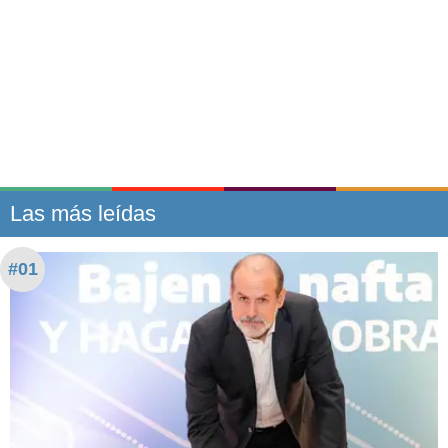
Las más leídas
#01