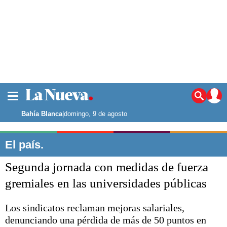
La ciudad
Noticias
Bahía Blanca
|
domingo, 9 de agosto
Punta Alta
La región
El país.
El país
Segunda jornada con medidas de fuerza
El mundo
Seguridad
gremiales en las universidades públicas
Opinión
Escenario Olímpico
Los sindicatos reclaman mejoras salariales,
Deportes
denunciando una pérdida de más de 50 puntos en
Liga del Sur