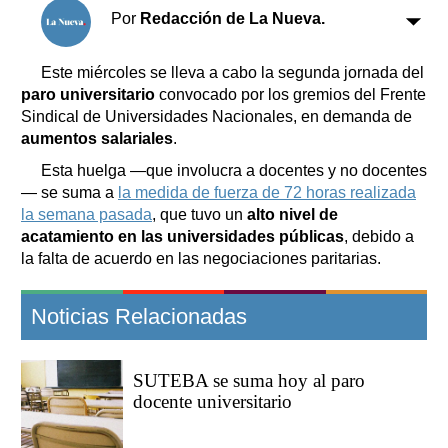
Clasificados
Por
Redacción de La Nueva.
Horóscopo
Suplementos
Este miércoles se lleva a cabo la segunda jornada del
paro universitario
convocado por los gremios del Frente
Farmacias
Servicios
Sindical de Universidades Nacionales, en demanda de
Transportes
aumentos salariales
.
Loterías
Esta huelga —que involucra a docentes y no docentes
Datos Útiles
— se suma a
la medida de fuerza de 72 horas realizada
Fúnebres
la semana pasada
, que tuvo un
alto nivel de
Edictos
acatamiento en las universidades públicas
, debido a
Teléfonos de urgencia
la falta de acuerdo en las negociaciones paritarias.
Noticias Relacionadas
SUTEBA se suma hoy al paro
docente universitario