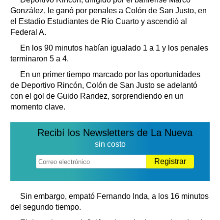
Clasificados
González, le ganó por penales a Colón de San Justo, en
Horóscopo
el Estadio Estudiantes de Río Cuarto y ascendió al
Federal A.
Suplementos
Farmacias
En los 90 minutos habían igualado 1 a 1 y los penales
Servicios
terminaron 5 a 4.
Transportes
Loterías
En un primer tiempo marcado por las oportunidades
de Deportivo Rincón, Colón de San Justo se adelantó
Datos Útiles
con el gol de Guido Randez, sorprendiendo en un
Fúnebres
momento clave.
Edictos
Teléfonos de urgencia
Recibí los Newsletters de La Nueva
sin costo
Registrar
Sin embargo, empató Fernando Inda, a los 16 minutos
del segundo tiempo.