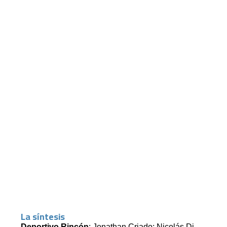
La síntesis
Deportivo Rincón
: Jonathan Criado; Nicolás Di