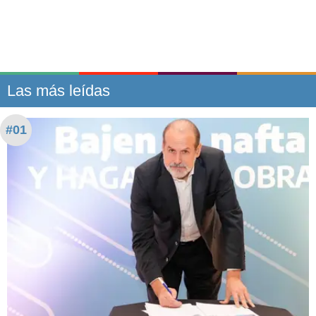
Las más leídas
#01