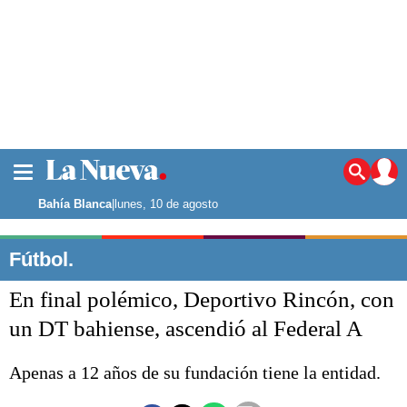
La ciudad
Noticias
Bahía Blanca
|
lunes, 10 de agosto
Punta Alta
La región
Fútbol.
El país
En final polémico, Deportivo Rincón, con
El mundo
Seguridad
un DT bahiense, ascendió al Federal A
Opinión
Escenario Olímpico
Apenas a 12 años de su fundación tiene la entidad.
Deportes
Liga del Sur