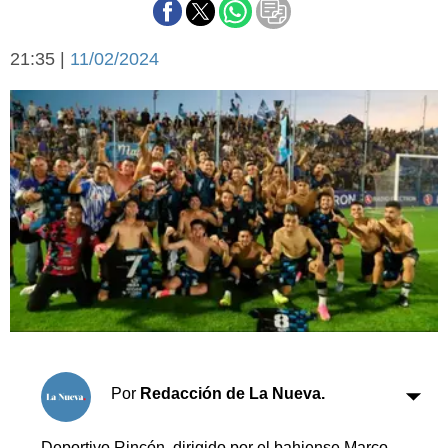
Básquetbol
Fútbol
21:35 |
11/02/2024
Federal A
Aplausos
Arte y cultura
Cines
Economía y finanzas
Economía y campo
Con el campo
Espacio empresas
Sociedad
Sociedad y tiempo
libre
Tecnología
Turismo
Salud
Es viral
El tiempo
Por
Redacción de La Nueva.
Cartón Lleno
Fúnebres
Deportivo Rincón, dirigido por el bahiense Marco