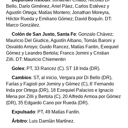
Bello, Darío Giménez, Ariel Páez, Carlos Estévez y
Agustín Ortega; Matías Montero; Jonathan Moreyra,
Héctor Rueda y Emiliano Gómez; David Boquín. DT:
Marco González.
Colón de San Justo, Santa Fe
: Gonzalo Chávez;
Mauricio Del Giudice, Agustín Albano, Tomás Baroni y
Osvaldo Arroyo; Guido Rancez, Matías Fantin, Exequiel
Gómez y Leandro Bertola; Franco Jomini y Cristian
Zilli. DT: Mauricio Chiementin
Goles
: PT, 33 Rancez (C). ST 18 Inda (DR).
Cambios
: ST, al inicio, Vergara por Di Bello (DR),
Farías y Fagioli por Jominy y Gómez (C), 6' Fernando
Inda por Ortega (DR), 18 Ezequiel Palacios e Ignacio
Mena por Zilli y Bertola (C), 20 Alfredo Armoa por Gómez
(DR), 35 Edgardo Cano por Rueda (DR).
Expulsado
: PT, 49 Matías Fantín.
Árbitro
: Luis Damíán Martínez.