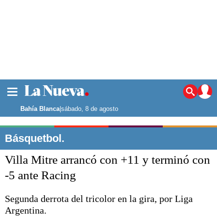
La ciudad
Noticias
Bahía Blanca
|
sábado, 8 de agosto
Punta Alta
La región
Básquetbol.
El país
Villa Mitre arrancó con +11 y terminó con
El mundo
Seguridad
-5 ante Racing
Opinión
Escenario Olímpico
Segunda derrota del tricolor en la gira, por Liga
Deportes
Argentina.
Liga del Sur