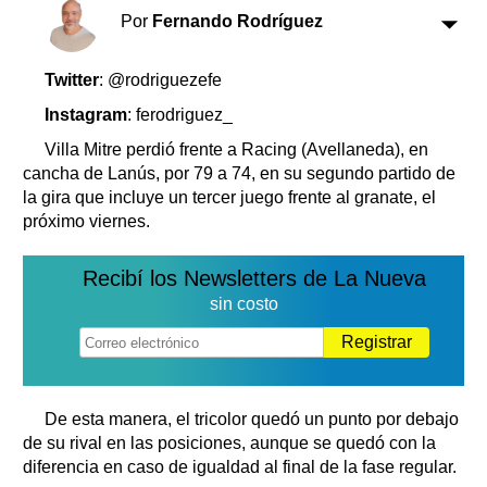
Clasificados
Por
Fernando Rodríguez
Horóscopo
Suplementos
Twitter
: @rodriguezefe
Farmacias
Servicios
Instagram
: ferodriguez_
Transportes
Villa Mitre perdió frente a Racing (Avellaneda), en
Loterías
cancha de Lanús, por 79 a 74, en su segundo partido de
Datos Útiles
la gira que incluye un tercer juego frente al granate, el
Fúnebres
próximo viernes.
Edictos
Recibí los Newsletters de La Nueva
Teléfonos de urgencia
sin costo
Registrar
De esta manera, el tricolor quedó un punto por debajo
de su rival en las posiciones, aunque se quedó con la
diferencia en caso de igualdad al final de la fase regular.