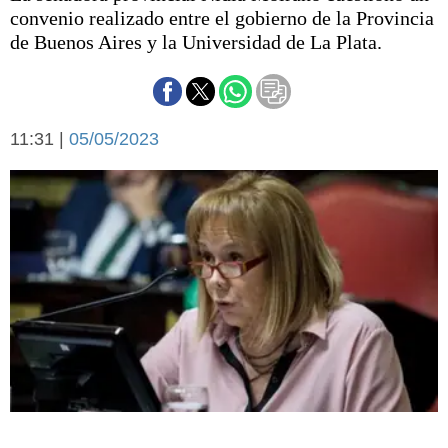
Básquetbol
convenio realizado entre el gobierno de la Provincia
Fútbol
de Buenos Aires y la Universidad de La Plata.
Federal A
Aplausos
Arte y cultura
Cines
11:31 |
05/05/2023
Economía y finanzas
Economía y campo
Con el campo
Espacio empresas
Sociedad
Sociedad y tiempo
libre
Tecnología
Turismo
Salud
Es viral
El tiempo
Cartón Lleno
Fúnebres