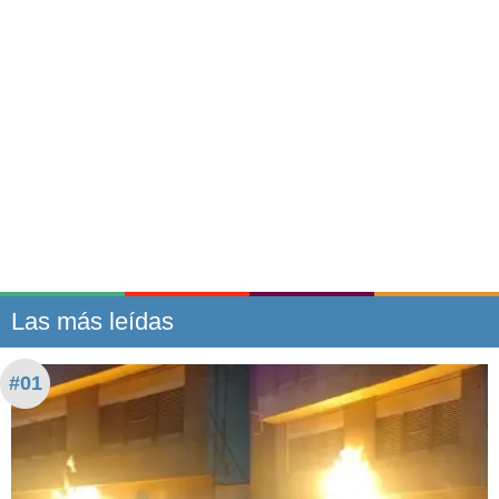
Las más leídas
#01