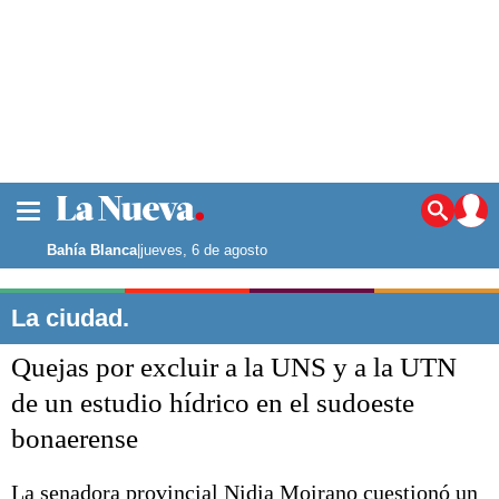
La ciudad
Noticias
Bahía Blanca
|
jueves, 6 de agosto
Punta Alta
La región
La ciudad.
El país
Quejas por excluir a la UNS y a la UTN
El mundo
Seguridad
de un estudio hídrico en el sudoeste
Opinión
bonaerense
Escenario Olímpico
Deportes
Liga del Sur
La senadora provincial Nidia Moirano cuestionó un