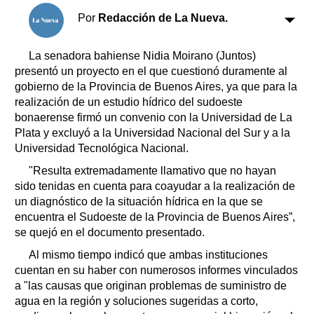
Clasificados
Por
Redacción de La Nueva.
Horóscopo
Suplementos
La senadora bahiense Nidia Moirano (Juntos)
Farmacias
presentó un proyecto en el que cuestionó duramente al
Servicios
Transportes
gobierno de la Provincia de Buenos Aires, ya que para la
realización de un estudio hídrico del sudoeste
Loterías
bonaerense firmó un convenio con la Universidad de La
Datos Útiles
Plata y excluyó a la Universidad Nacional del Sur y a la
Fúnebres
Universidad Tecnológica Nacional.
Edictos
"Resulta extremadamente llamativo que no hayan
Teléfonos de urgencia
sido tenidas en cuenta para coayudar a la realización de
un diagnóstico de la situación hídrica en la que se
encuentra el Sudoeste de la Provincia de Buenos Aires”,
se quejó en el documento presentado.
Al mismo tiempo indicó que ambas instituciones
cuentan en su haber con numerosos informes vinculados
a "las causas que originan problemas de suministro de
agua en la región y soluciones sugeridas a corto,