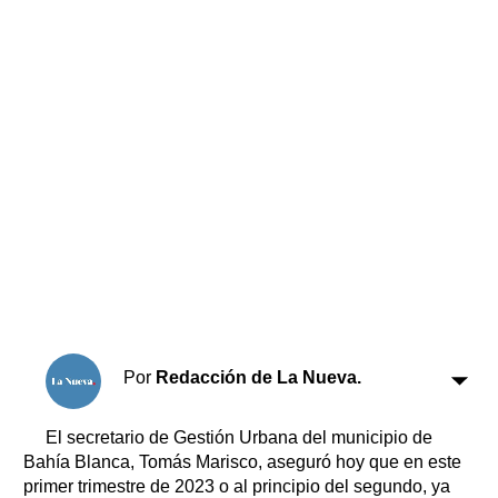
Horóscopo
Suplementos
Farmacias
Servicios
Transportes
Loterías
Datos Útiles
Fúnebres
Edictos
Teléfonos de urgencia
Por
Redacción de La Nueva.
El secretario de Gestión Urbana del municipio de
Bahía Blanca, Tomás Marisco, aseguró hoy que en este
primer trimestre de 2023 o al principio del segundo, ya