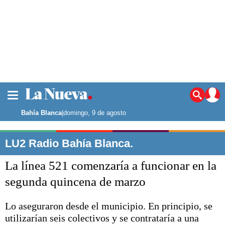
La ciudad
Noticias
Bahía Blanca
|
domingo, 9 de agosto
Punta Alta
La región
LU2 Radio Bahía Blanca.
El país
La línea 521 comenzaría a funcionar en la
El mundo
Seguridad
segunda quincena de marzo
Opinión
Escenario Olímpico
Lo aseguraron desde el municipio. En principio, se
Deportes
utilizarían seis colectivos y se contrataría a una
Liga del Sur