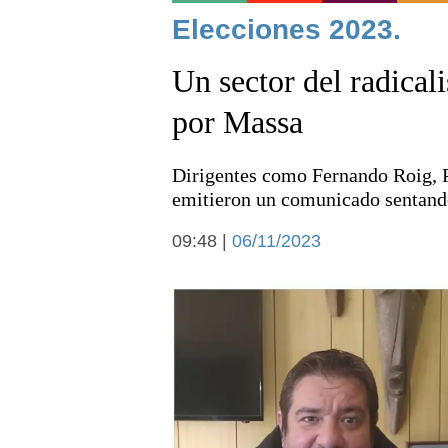
Noticias
Elecciones 2023.
Un sector del radical
por Massa
Dirigentes como Fernando Roig, Pa
Deportes
emitieron un comunicado sentando 
09:48 |
06/11/2023
Arte y cultura
Economía y campo