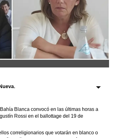
Sociedad
Tecnología
Turismo
Salud
Es viral
Nueva.
Farmacias
Transportes
 Bahía Blanca convocó en las últimas horas a
gustín Rossi en el ballottage del 19 de
Loterías
Datos Útiles
los correligionarios que votarán en blanco o
Fúnebres