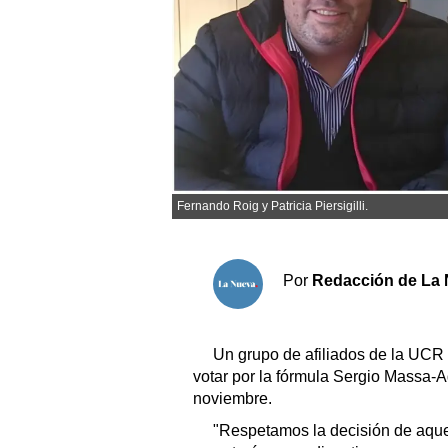
Sociedad y tiempo libre
El tiempo
Cartón Lleno
Fúnebres
Fernando Roig y Patricia Piersigilli.
Clasificados
Horóscopo
Por
Redacción de La 
Suplementos
Servicios
Un grupo de afiliados de la UCR
votar por la fórmula Sergio Massa-A
noviembre.
"Respetamos la decisión de aquel