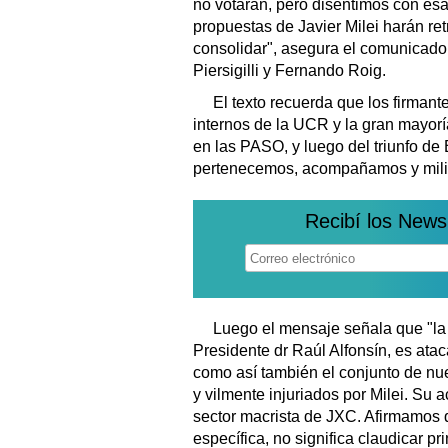
no votarán, pero disentimos con esa
propuestas de Javier Milei harán re
consolidar", asegura el comunicado q
Piersigilli y Fernando Roig.
El texto recuerda que los firman
internos de la UCR y la gran mayorí
en las PASO, y luego del triunfo de B
pertenecemos, acompañamos y milit
Recibí los News
Luego el mensaje señala que "la 
Presidente dr Raúl Alfonsín, es atac
como así también el conjunto de nue
y vilmente injuriados por Milei. Su 
sector macrista de JXC. Afirmamos 
específica, no significa claudicar prin