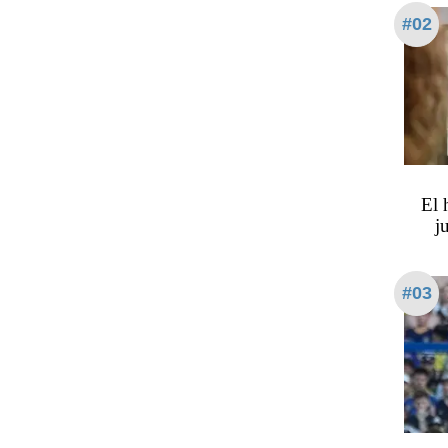
#02
​​​​
j
#03