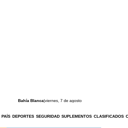
Bahía Blanca
|
viernes, 7 de agosto
 PAÍS
DEPORTES
SEGURIDAD
SUPLEMENTOS
CLASIFICADOS
La ciudad