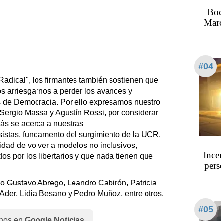
Boc
Marc
#04
 Radical", los firmantes también sostienen que
os arriesgarnos a perder los avances y
s de Democracia. Por ello expresamos nuestro
Sergio Massa y Agustín Rossi, por considerar
más se acerca a nuestras
sistas, fundamento del surgimiento de la UCR.
lidad de volver a modelos no inclusivos,
Ince
dos por los libertarios y que nada tienen que
pers
o Gustavo Abrego, Leandro Cabirón, Patricia
Ader, Lidia Besano y Pedro Muñoz, entre otros.
#05
nos en
Google Noticias