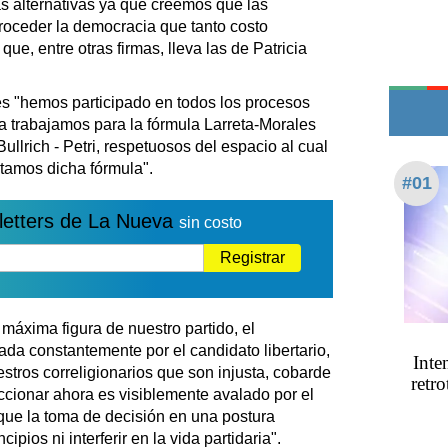
s alternativas ya que creemos que las
Edictos
troceder la democracia que tanto costo
Teléfonos de urgencia
ue, entre otras firmas, lleva las de Patricia
tes "hemos participado en todos los procesos
a trabajamos para la fórmula Larreta-Morales
ullrich - Petri, respetuosos del espacio al cual
amos dicha fórmula".
#01
letters de La Nueva
sin costo
Registrar
máxima figura de nuestro partido, el
ada constantemente por el candidato libertario,
Inte
stros correligionarios que son injusta, cobarde
retro
accionar ahora es visiblemente avalado por el
que la toma de decisión en una postura
cipios ni interferir en la vida partidaria".