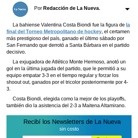
Clasificados
Por
Redacción de La Nueva.
Horóscopo
Suplementos
La bahiense Valentina Costa Biondi fue la figura de
la
Farmacias
Servicios
final del Torneo Metropolitano de hockey
, el certamen
Transportes
más prestigioso del país, ganado el último sábado por
San Fernando que derrotó a Santa Bárbara en el partido
Loterías
decisivo.
Datos Útiles
La exjugadora de Atlético Monte Hermoso, anotó un
Fúnebres
gol en la última jugada del partido, que le permitió a su
Edictos
equipo empatar 3-3 en el tiempo regular y forzar los
Teléfonos de urgencia
shoout out, ganados por el tricolor posteriormente por 4-
3.
Costa Biondi, elegida como la mejor de los playoffs,
también dio la asistencia del 2-3 a Maitena Altamirano.
Recibí los Newsletters de La Nueva
sin costo