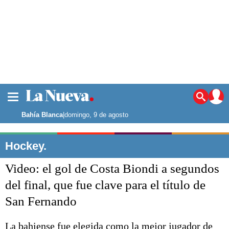
La ciudad
Noticias
Bahía Blanca
|
domingo, 9 de agosto
Punta Alta
La región
Hockey.
El país
Video: el gol de Costa Biondi a segundos
El mundo
Seguridad
del final, que fue clave para el título de
Opinión
San Fernando
Escenario Olímpico
Deportes
Liga del Sur
La bahiense fue elegida como la mejor jugador de