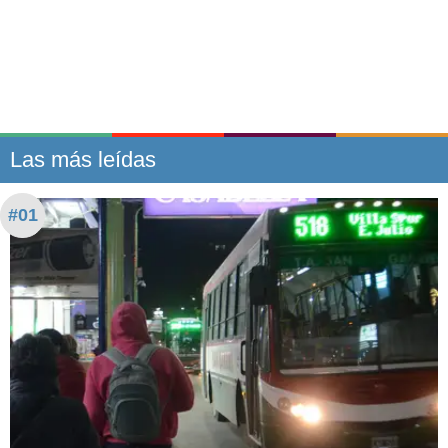
Las más leídas
#01