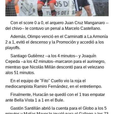
Con el score 0 a 0, el arquero Juan Cruz Manganaro --
del chivo-- le contuvo un penal a Marcelo Castellano.
Además, Olimpo venció en el Carminatti a La Armonía
2 a 1, evitó el descenso y la Promoción y accedió a los
playoffs.
Santiago Gutiérrez --a los 4 minutos-- y Joaquín
Cepeda --a los 42 minutos--marcaron para el aurinegro,
mientras que Nicolás Millán descontó para el velezano
alos 51 minutos.
En el equipo de "Fito" Cuello vio la roja el
mediocampista Ramiro Fernández, en el entretiempo.
Finalmente, Huracán se quedó con el 1 tras empatar
ante Bella Vista 1 a 1 en el Bule.
Gastón Santillán abrió la cuenta para el Globo a los 5
minutos y Matías Mayer lo igualó para el Gallego a los 73