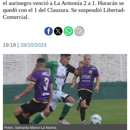
el aurinegro venció a La Armonía 2 a 1. Huracán se
Básquetbol
quedó con el 1 del Clausura. Se suspendió Libertad-
Fútbol
Comercial.
Federal A
Aplausos
Arte y cultura
Cines
Economía y finanzas
19:18 |
Economía y campo
28/10/2023
Con el campo
Espacio empresas
Sociedad
Sociedad y tiempo
libre
Tecnología
Turismo
Salud
Es viral
El tiempo
Cartón Lleno
Fúnebres
Fotos: Samanta Marco-La Nueva.