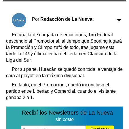
Clasificados
Horóscopo
Por
Redacción de La Nueva.
Suplementos
Farmacias
Servicios
En una tarde cargada de emociones, Tiro Federal
Transportes
descendió al Promocional, al tiempo que Sporting jugará
Loterías
la Promoción y Olimpo zafó de todo, tras jugarse esta
Datos Útiles
tarde la 14ª y última fecha del certamen Clausura de la
Fúnebres
Liga del Sur.
Edictos
Por su parte, Huracán se quedó con toda la ventaja de
Teléfonos de urgencia
cara al playoff en la máxima divisional.
En tanto, en el Promocionl, quedó inconcluso el
partido entre Libertad y Comercial, cuando el visitante
ganaba 2 a 1.
Recibí los Newsletters de La Nueva
sin costo