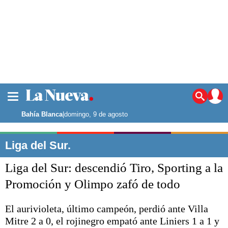
La ciudad
Noticias
Bahía Blanca
|
domingo, 9 de agosto
Punta Alta
La región
Liga del Sur.
El país
Liga del Sur: descendió Tiro, Sporting a la
El mundo
Seguridad
Promoción y Olimpo zafó de todo
Opinión
Escenario Olímpico
El aurivioleta, último campeón, perdió ante Villa
Deportes
Mitre 2 a 0, el rojinegro empató ante Liniers 1 a 1 y
Liga del Sur