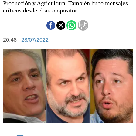
Producción y Agricultura. También hubo mensajes
Básquetbol
críticos desde el arco opositor.
Fútbol
Federal A
Aplausos
Arte y cultura
Cines
20:48 |
28/07/2022
Economía y finanzas
Economía y campo
Con el campo
Espacio empresas
Sociedad
Sociedad y tiempo
libre
Tecnología
Turismo
Salud
Es viral
El tiempo
Cartón Lleno
Fúnebres