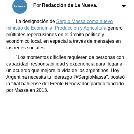
Clasificados
Por
Redacción de La Nueva.
Horóscopo
Suplementos
La designación de
Sergio Massa como nuevo
ministro de Economía, Producción y Agricultura
generó
Farmacias
Servicios
múltiples repercusiones en el ámbito político y
Transportes
económico local, en especial a través de mensajes en
Loterías
las redes sociales.
Datos Útiles
"Los momentos difíciles requieren de personas con
Fúnebres
capacidad, responsabilidad y experiencia para llegar a
Edictos
un acuerdo que mejore la vida de los argentinos. Hoy
Teléfonos de urgencia
Argentina necesita tu liderazgo @SergioMassa", posteó
la filial bahiense del Frente Renovador, partido fundado
por Massa en 2013.