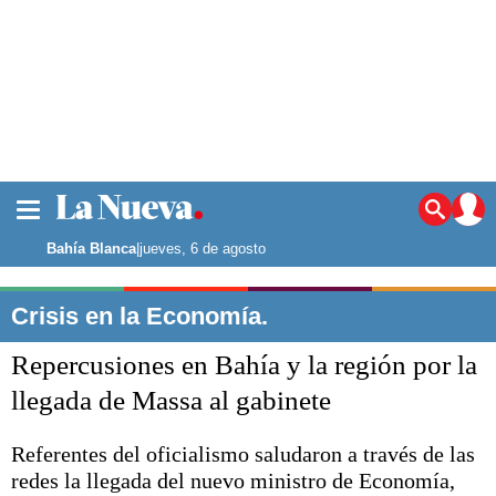
La ciudad
Noticias
Bahía Blanca
|
jueves, 6 de agosto
Punta Alta
La región
Crisis en la Economía.
El país
Repercusiones en Bahía y la región por la
El mundo
Seguridad
llegada de Massa al gabinete
Opinión
Escenario Olímpico
Referentes del oficialismo saludaron a través de las
Deportes
redes la llegada del nuevo ministro de Economía,
Liga del Sur