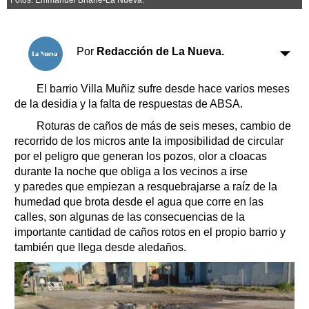
Clasificados
Horóscopo
Suplementos
Por
Redacción de La Nueva.
Farmacias
Servicios
Transportes
El barrio Villa Muñiz sufre desde hace varios meses
Loterías
de la desidia y la falta de respuestas de ABSA.
Datos Útiles
Roturas de caños de más de seis meses, cambio de
Fúnebres
recorrido de los micros ante la imposibilidad de circular
por el peligro que generan los pozos, olor a cloacas
Edictos
durante la noche que obliga a los vecinos a irse
Teléfonos de urgencia
y paredes que empiezan a resquebrajarse a raíz de la
humedad que brota desde el agua que corre en las
calles, son algunas de las consecuencias de la
importante cantidad de caños rotos en el propio barrio y
también que llega desde aledaños.