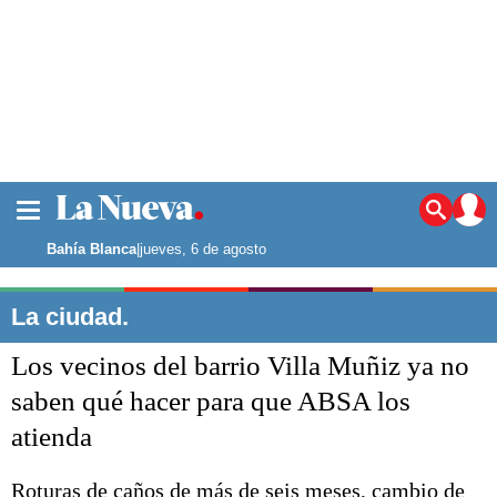
La ciudad
Noticias
Bahía Blanca
|
jueves, 6 de agosto
Punta Alta
La región
La ciudad.
El país
Los vecinos del barrio Villa Muñiz ya no
El mundo
Seguridad
saben qué hacer para que ABSA los
Opinión
atienda
Escenario Olímpico
Deportes
Liga del Sur
Roturas de caños de más de seis meses, cambio de