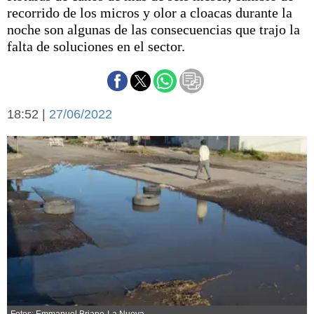
Básquetbol
recorrido de los micros y olor a cloacas durante la
Fútbol
noche son algunas de las consecuencias que trajo la
falta de soluciones en el sector.
Federal A
Aplausos
Arte y cultura
Cines
Economía y finanzas
Economía y campo
18:52 |
27/06/2022
Con el campo
Espacio empresas
Sociedad
Sociedad y tiempo
libre
Tecnología
Turismo
Salud
Es viral
El tiempo
Cartón Lleno
Fúnebres
Fotos: Emmanuel Briane-La Nueva.