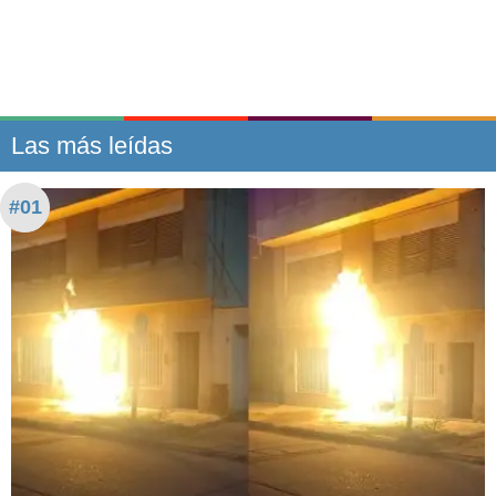
Las más leídas
#01