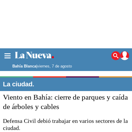
La ciudad
Noticias
Bahía Blanca
|
viernes, 7 de agosto
Punta Alta
La región
La ciudad.
El país
Viento en Bahía: cierre de parques y caída
El mundo
Seguridad
de árboles y cables
Opinión
Escenario Olímpico
Defensa Civil debió trabajar en varios sectores de la
Deportes
ciudad.
Liga del Sur