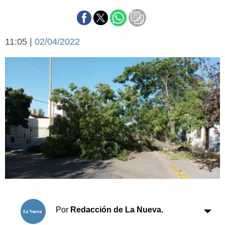
Básquetbol
Fútbol
Federal A
11:05 |
02/04/2022
Aplausos
Arte y cultura
Cines
Economía y finanzas
Economía y campo
Con el campo
Espacio empresas
Sociedad
Sociedad y tiempo
libre
Tecnología
Turismo
Salud
Es viral
El tiempo
Cartón Lleno
Por
Redacción de La Nueva.
Fúnebres