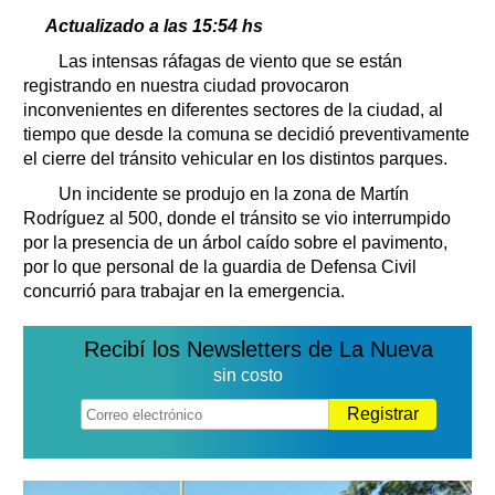
Clasificados
Actualizado a las 15:54 hs
Horóscopo
Las intensas ráfagas de viento que se están
Suplementos
registrando en nuestra ciudad provocaron
Farmacias
inconvenientes en diferentes sectores de la ciudad, al
Servicios
tiempo que desde la comuna se decidió preventivamente
Transportes
el cierre del tránsito vehicular en los distintos parques.
Loterías
Un incidente se produjo en la zona de Martín
Datos Útiles
Rodríguez al 500, donde el tránsito se vio interrumpido
Fúnebres
por la presencia de un árbol caído sobre el pavimento,
Edictos
por lo que personal de la guardia de Defensa Civil
Teléfonos de urgencia
concurrió para trabajar en la emergencia.
Recibí los Newsletters de La Nueva
sin costo
Registrar