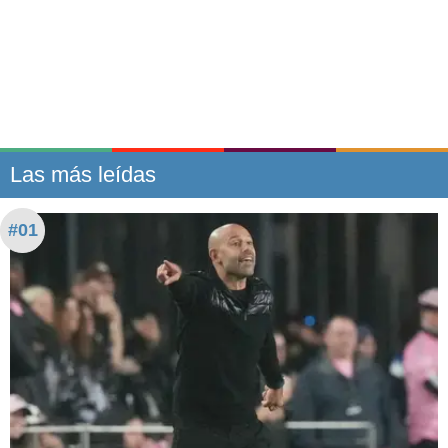
Las más leídas
#01