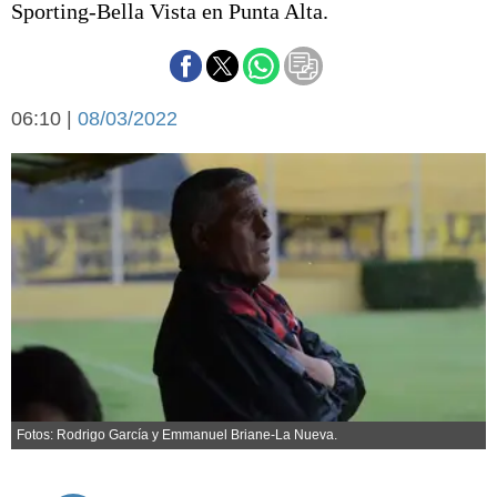
Sporting-Bella Vista en Punta Alta.
Básquetbol
Fútbol
Federal A
Aplausos
Arte y cultura
06:10 |
08/03/2022
Cines
Economía y finanzas
Economía y campo
Con el campo
Espacio empresas
Sociedad
Sociedad y tiempo
libre
Tecnología
Turismo
Salud
Es viral
El tiempo
Fotos: Rodrigo García y Emmanuel Briane-La Nueva.
Cartón Lleno
Fúnebres