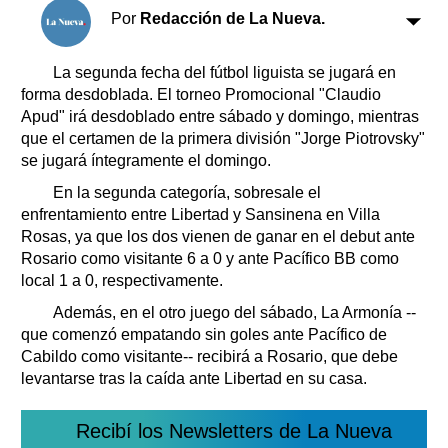
Clasificados
Por
Redacción de La Nueva.
Horóscopo
Suplementos
La segunda fecha del fútbol liguista se jugará en
forma desdoblada. El torneo Promocional "Claudio
Farmacias
Servicios
Apud" irá desdoblado entre sábado y domingo, mientras
Transportes
que el certamen de la primera división "Jorge Piotrovsky"
Loterías
se jugará íntegramente el domingo.
Datos Útiles
En la segunda categoría, sobresale el
Fúnebres
enfrentamiento entre Libertad y Sansinena en Villa
Edictos
Rosas, ya que los dos vienen de ganar en el debut ante
Teléfonos de urgencia
Rosario como visitante 6 a 0 y ante Pacífico BB como
local 1 a 0, respectivamente.
Además, en el otro juego del sábado, La Armonía --
que comenzó empatando sin goles ante Pacífico de
Cabildo como visitante-- recibirá a Rosario, que debe
levantarse tras la caída ante Libertad en su casa.
Recibí los Newsletters de La Nueva