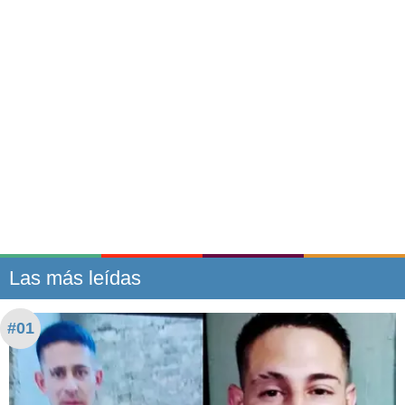
Las más leídas
#01