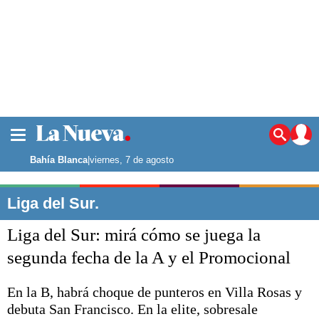
La ciudad
Noticias
Bahía Blanca
|
viernes, 7 de agosto
Punta Alta
La región
Liga del Sur.
El país
Liga del Sur: mirá cómo se juega la
El mundo
Seguridad
segunda fecha de la A y el Promocional
Opinión
Escenario Olímpico
En la B, habrá choque de punteros en Villa Rosas y
Deportes
debuta San Francisco. En la elite, sobresale
Liga del Sur