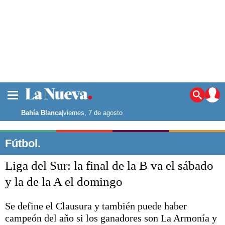
La ciudad
Noticias
Bahía Blanca
|
viernes, 7 de agosto
Punta Alta
La región
Fútbol.
El país
Liga del Sur: la final de la B va el sábado
El mundo
Seguridad
y la de la A el domingo
Opinión
Escenario Olímpico
Se define el Clausura y también puede haber
Deportes
campeón del año si los ganadores son La Armonía y
Liga del Sur