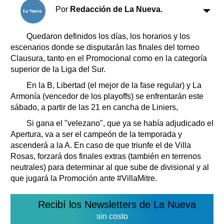
Clasificados
Por
Redacción de La Nueva.
Horóscopo
Suplementos
Quedaron definidos los días, los horarios y los
escenarios donde se disputarán las finales del torneo
Farmacias
Servicios
Clausura, tanto en el Promocional como en la categoría
Transportes
superior de la Liga del Sur.
Loterías
En la B, Libertad (el mejor de la fase regular) y La
Datos Útiles
Armonía (vencedor de los playoffs) se enfrentarán este
Fúnebres
sábado, a partir de las 21 en cancha de Liniers,
Edictos
Si gana el "velezano", que ya se había adjudicado el
Teléfonos de urgencia
Apertura, va a ser el campeón de la temporada y
ascenderá a la A. En caso de que triunfe el de Villa
Rosas, forzará dos finales extras (también en terrenos
neutrales) para determinar al que sube de divisional y al
que jugará la Promoción ante #VillaMitre.
Recibí los Newsletters de La Nueva
sin costo