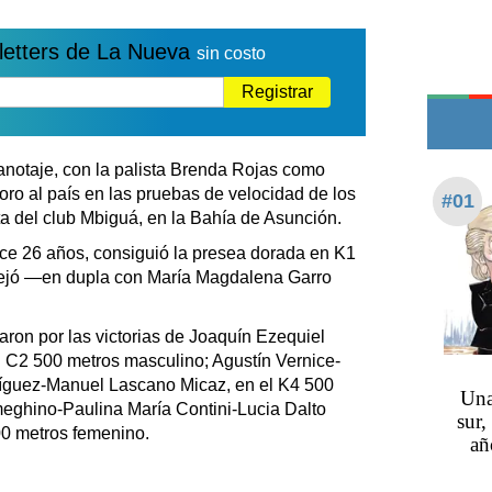
Edictos
Teléfonos de urgencia
letters de La Nueva
sin costo
Registrar
notaje, con la palista Brenda Rojas como
 oro al país en las pruebas de velocidad de los
#01
a del club Mbiguá, en la Bahía de Asunción.
e 26 años, consiguió la presea dorada en K1
tejó —en dupla con María Magdalena Garro
aron por las victorias de Joaquín Ezequiel
 C2 500 metros masculino; Agustín Vernice-
íguez-Manuel Lascano Micaz, en el K4 500
Una
eghino-Paulina María Contini-Lucia Dalto
sur,
00 metros femenino.
añ