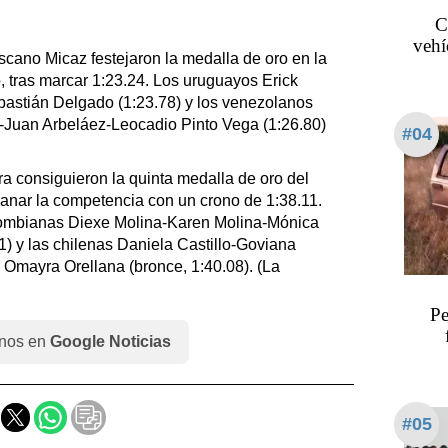
C
vehí
ano Micaz festejaron la medalla de oro en la
 tras marcar 1:23.24. Los uruguayos Erick
astián Delgado (1:23.78) y los venezolanos
-Juan Arbeláez-Leocadio Pinto Vega (1:26.80)
#04
consiguieron la quinta medalla de oro del
ganar la competencia con un crono de 1:38.11.
olombianas Diexe Molina-Karen Molina-Mónica
1) y las chilenas Daniela Castillo-Goviana
Omayra Orellana (bronce, 1:40.08). (La
Pe
nos en
Google Noticias
#05