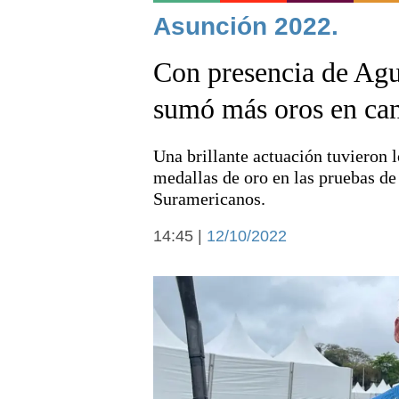
Noticias
Asunción 2022.
Con presencia de Agu
sumó más oros en can
Una brillante actuación tuvieron l
Deportes
medallas de oro en las pruebas de
Suramericanos.
14:45 |
12/10/2022
Arte y cultura
Economía y campo