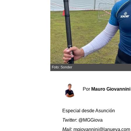
Sociedad y tiempo libre
El tiempo
Cartón Lleno
Fúnebres
Foto: Sonder
Clasificados
Horóscopo
Suplementos
Por
Mauro Giovannini
Servicios
Especial desde Asunción
Twitter
: @MGGiova
Mail
: mgiovannini@lanueva.com