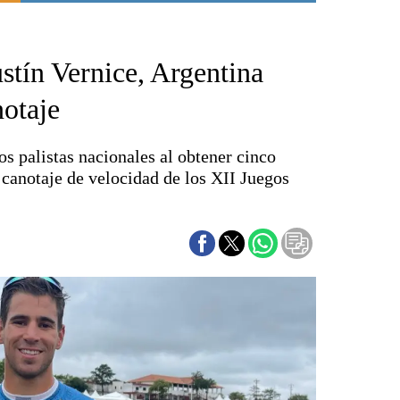
Punta Alta
La región
stín Vernice, Argentina
El país
El mundo
otaje
Seguridad
Opinión
os palistas nacionales al obtener cinco
Escenario Olímpico
 canotaje de velocidad de los XII Juegos
Liga del Sur
Básquetbol
Fútbol
Federal A
Aplausos
Cines
Economía y finanzas
Con el campo
Espacio empresas