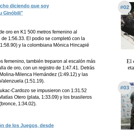
echo diciendo que soy
#02
 Ginóbili"
de oro en K1 500 metros femenino al
o de 1:56.33. El podio se completó con la
 1:58.90) y la colombiana Mónica Hincapié
El 
s femenino, también treparon al escalón más
et
lla de oro, con un registro de 1:47.41. Detrás
Molina-Milenca Hernández (1:49.12) y las
 Valenzuela (1:51.19).
#03
ukac-Cardozo se impusieron con 1:31.52
tías Otero (plata, 1:33.09) y los brasileros
bronce, 1:34.02).
ón de los Juegos, desde