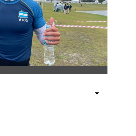
Sociedad
Tecnología
Turismo
Salud
Es viral
Farmacias
Transportes
Loterías
Datos Útiles
Fúnebres