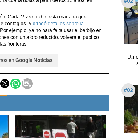
na cuarta dosis a partir de los 12 años, en
#02
n, Carla Vizzotti, dijo esta mañana que
e contagios" y
brindó detalles sobre la
 Por ejemplo, ya no hará falta usar el barbijo en
iches con un aforo reducido, volverá el público
las fronteras.
Un c
nos en
Google Noticias
#03