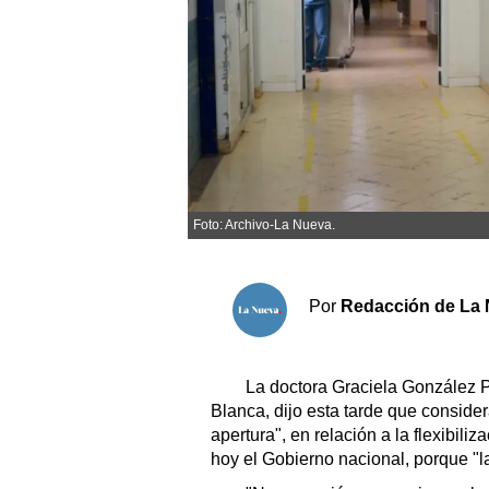
Sociedad y tiempo libre
El tiempo
Fúnebres
Clasificados
Foto: Archivo-La Nueva.
Horóscopo
Suplementos
Por
Redacción de La 
Servicios
La doctora Graciela González Pr
Blanca, dijo esta tarde que conside
apertura", en relación a la flexibil
hoy el Gobierno nacional, porque "