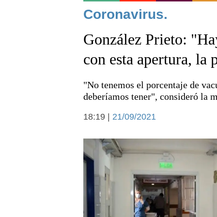
Noticias
Coronavirus.
González Prieto: "Ha
con esta apertura, la
"No tenemos el porcentaje de va
Deportes
deberíamos tener", consideró la m
18:19 |
21/09/2021
Arte y cultura
Economía y campo