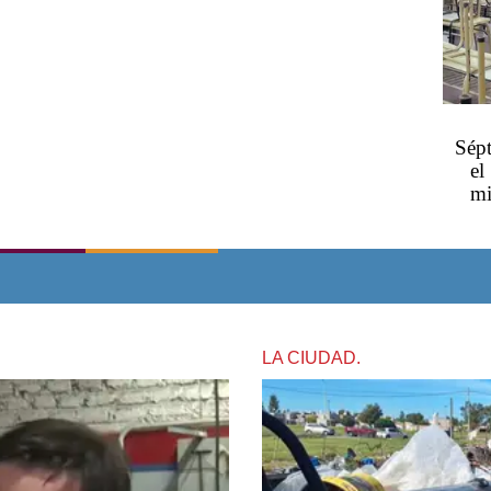
Sépt
el
mi
LA CIUDAD.