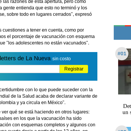
 las razones de esta apertura, pero como
Teléfonos de urgencia
 gente entienda que esto no terminó y los
e, sobre todo en lugares cerrados", expresó
cuestiones a tener en cuenta, como por
mos el porcentaje de vacunación con esquema
ue "los adolescentes no están vacunados".
#01
letters de La Nueva
sin costo
Registrar
ertidumbre con lo que puede suceder con la
ndial de la Salud acaba de declarar variante de
olombia y ya circula en México".
Det
un 
er qué se está haciendo en otros lugares:
aíses en los que la vacunación ha sido
blación con esquemas completos y algunos con