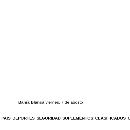
Bahía Blanca
|
viernes, 7 de agosto
 PAÍS
DEPORTES
SEGURIDAD
SUPLEMENTOS
CLASIFICADOS
La ciudad