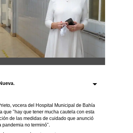
Sociedad
Tecnología
Turismo
Salud
Es viral
Nueva.
Farmacias
Transportes
Loterías
ieto, vocera del Hospital Municipal de Bahía
Datos Útiles
ra que "hay que tener mucha cautela con esta
ización de las medidas de cuidado que anunció
Fúnebres
la pandemia no terminó".
Edictos