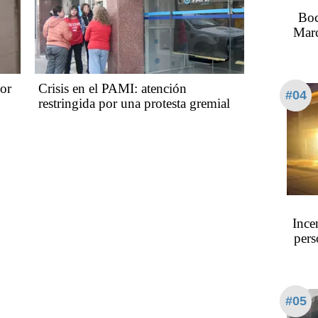
Boc
Marc
or
Crisis en el PAMI: atención
#04
restringida por una protesta gremial
Ince
pers
#05