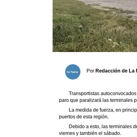
Sociedad y tiempo libre
El tiempo
Cartón Lleno
Fúnebres
Por
Redacción de La 
Clasificados
Horóscopo
Suplementos
Transportistas autoconvocados 
paro que paralizará las terminales p
Servicios
La medida de fuerza, en principi
puertos de esta región.
Debido a esto, las terminales 
viernes y también el sábado.