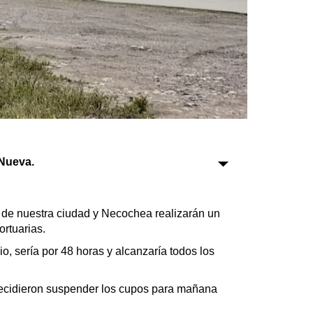
Sociedad
Tecnología
Turismo
Salud
Es viral
Nueva.
de nuestra ciudad y Necochea realizarán un
Farmacias
ortuarias.
Transportes
o, sería por 48 horas y alcanzaría todos los
Loterías
Datos Útiles
decidieron suspender los cupos para mañana
Fúnebres