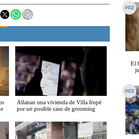
#02
​​​​
j
#03
os
Allanan una vivienda de Villa Irupé
de
por un posible caso de grooming