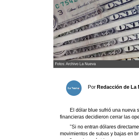
Sociedad y tiempo libre
El tiempo
Cartón Lleno
Fúnebres
Fotos: Archivo La Nueva
Clasificados
Horóscopo
Por
Redacción de La 
Suplementos
Servicios
El dólar blue sufrió una nueva s
financieras decidieron cerrar las op
"Si no entran dólares directam
movimientos de subas y bajas en b