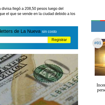
Edictos
a divisa llegó a 208,50 pesos luego del
Teléfonos de urgencia
que el que se vende en la ciudad debido a los
letters de La Nueva
sin costo
Registrar
#01
Ince
pers