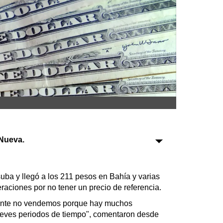
Sociedad
Tecnología
Turismo
Salud
Es viral
Nueva.
Farmacias
Transportes
uba y llegó a los 211 pesos en Bahía y varias
eraciones por no tener un precio de referencia.
Loterías
Datos Útiles
ente no vendemos porque hay muchos
reves periodos de tiempo", comentaron desde
Fúnebres