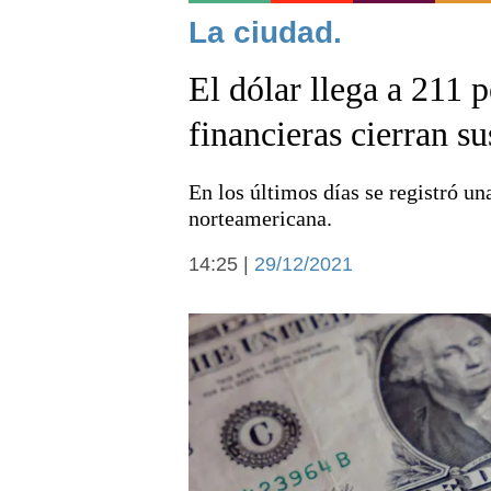
Noticias
La ciudad.
El dólar llega a 211 
financieras cierran s
En los últimos días se registró u
Deportes
norteamericana.
14:25 |
29/12/2021
Arte y cultura
Economía y campo