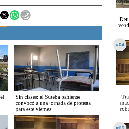
Detu
vend
#04
Tra
el
Sin clases: el Suteba bahiense
mac
convocó a una jornada de protesta
rob
para este viernes
#05