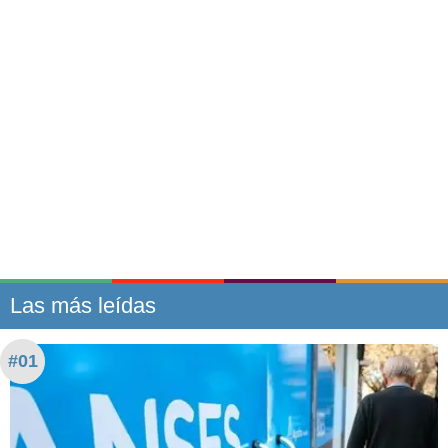
Las más leídas
#01