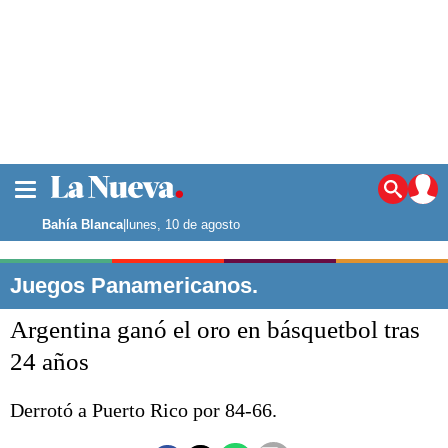
La ciudad
Noticias
Bahía Blanca
|
lunes, 10 de agosto
Punta Alta
La región
Juegos Panamericanos.
El país
Argentina ganó el oro en básquetbol tras
El mundo
Seguridad
24 años
Opinión
Escenario Olímpico
Derrotó a Puerto Rico por 84-66.
Deportes
Liga del Sur