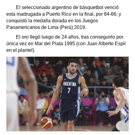
Clasificados
El seleccionado argentino de básquetbol venció
Horóscopo
esta madrugada a Puerto Rico en la final, por 84-66, y
Suplementos
conquistó la medalla dorada en los Juegos
Panamericanos de Lima (Perú) 2019.
Farmacias
Servicios
Transportes
El oro llegó luego de 24 años, tras conseguirlo por
única vez en Mar del Plata 1995 (con Juan Alberto Espil
Loterías
en el plantel).
Datos Útiles
Fúnebres
Edictos
Teléfonos de urgencia