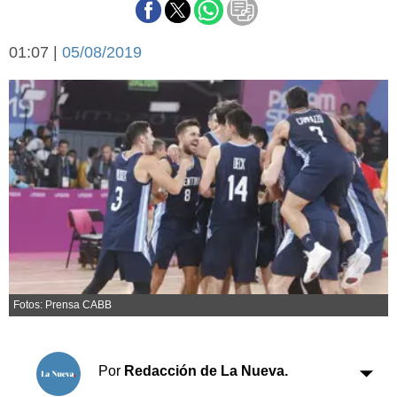
Básquetbol
Fútbol
01:07 |
05/08/2019
Federal A
Aplausos
Arte y cultura
Cines
Economía y finanzas
Economía y campo
Con el campo
Espacio empresas
Sociedad
Sociedad y tiempo
libre
Tecnología
Turismo
Salud
Es viral
Fotos: Prensa CABB
El tiempo
Cartón Lleno
Por
Redacción de La Nueva.
Fúnebres