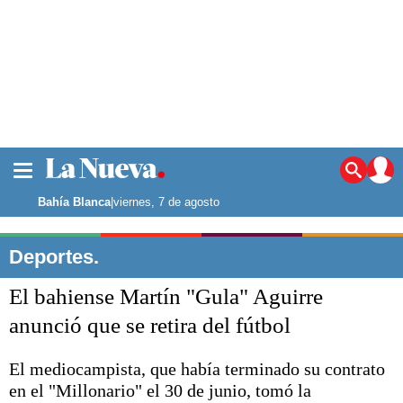
La ciudad
Noticias
Bahía Blanca
|
viernes, 7 de agosto
Punta Alta
La región
Deportes.
El país
El bahiense Martín "Gula" Aguirre
El mundo
Seguridad
anunció que se retira del fútbol
Opinión
Escenario Olímpico
El mediocampista, que había terminado su contrato
Deportes
en el "Millonario" el 30 de junio, tomó la
Liga del Sur