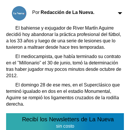
Clasificados
Horóscopo
Por
Redacción de La Nueva.
Suplementos
Farmacias
El bahiense y exjugador de River Martín Aguirre
Servicios
decidió hoy abandonar la práctica profesional del fútbol,
Transportes
a los 33 años y luego de una serie de lesiones que lo
Loterías
tuvieron a maltraer desde hace tres temporadas.
Datos Útiles
El mediocampista, que había terminado su contrato
Fúnebres
en el "Millonario" el 30 de junio, tomó la determinación
Edictos
tras haber jugador muy pocos minutos desde octubre de
Teléfonos de urgencia
2012.
El domingo 28 de ese mes, en el Superclásico que
terminó igualado en dos en el estadio Monumental,
Aguirre se rompió los ligamentos cruzados de la rodilla
derecha.
Recibí los Newsletters de La Nueva
sin costo