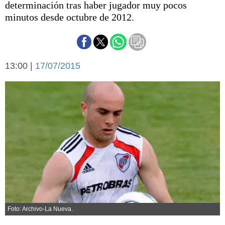
determinación tras haber jugador muy pocos
Básquetbol
minutos desde octubre de 2012.
Fútbol
Federal A
Aplausos
Arte y cultura
Cines
13:00 |
17/07/2015
Economía y finanzas
Economía y campo
Con el campo
Espacio empresas
Sociedad
Sociedad y tiempo
libre
Tecnología
Turismo
Salud
Es viral
El tiempo
Cartón Lleno
Foto: Archivo-La Nueva.
Fúnebres