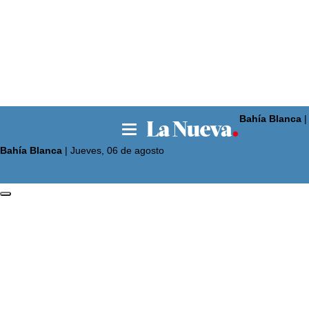
Bahía Blanca
La 
Bahía Blanca
|
Jueves, 06 de agosto
Noticias
Pun
La 
El p
El 
Seg
Opi
Esc
Deportes
Lig
Bás
Fút