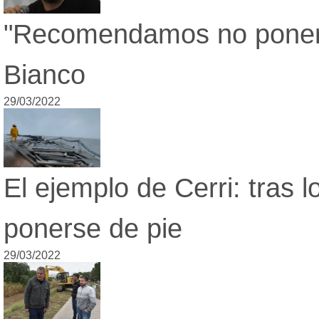
Lot
"Recomendamos no poner s
Dat
Fún
Edi
Bianco
Tel
29/03/2022
El ejemplo de Cerri: tras 
ponerse de pie
29/03/2022