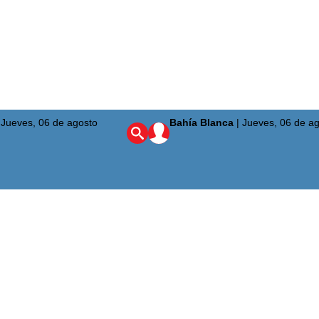
|
Jueves, 06 de agosto
Bahía Blanca
|
Jueves, 06 de a
ciudad
ta Alta
región
aís
mundo
uridad
nión
enario Olímpico
a del Sur
quetbol
bol