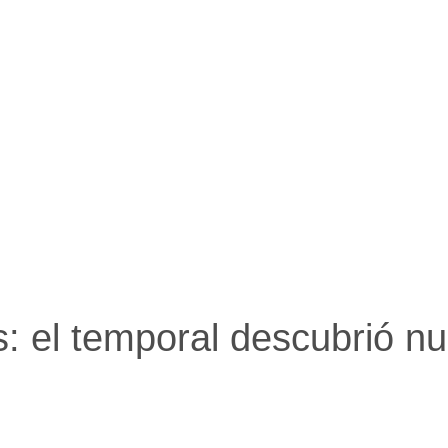
eral A
ausos
es
nomía y finanzas
 el campo
acio empresas
iedad
nología
ismo
ud
iral
: el temporal descubrió nue
macias
nsportes