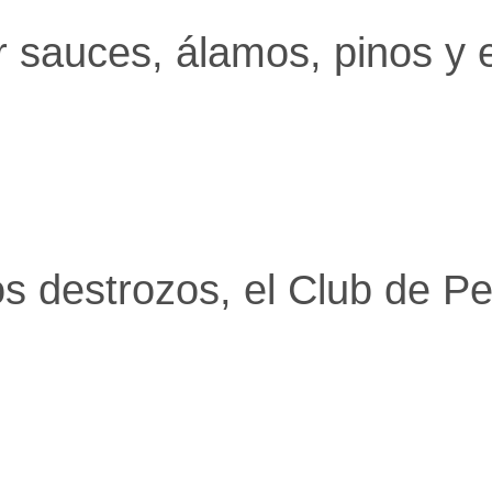
erías
auces, álamos, pinos y eu
os Útiles
ebres
ctos
éfonos de urgencia
los destrozos, el Club de 