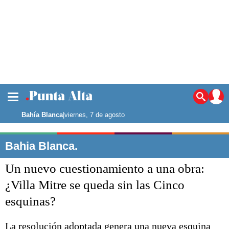
Lo último
Punta Alta
Bahía Blanca
|
viernes, 7 de agosto
De interés
Política
Bahia Blanca.
Nuestra gente
Un nuevo cuestionamiento a una obra:
Bahía Blanca
Noticias
Punta Alta
¿Villa Mitre se queda sin las Cinco
La región
esquinas?
El país
El mundo
La resolución adoptada genera una nueva esquina