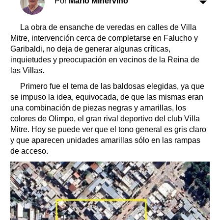
Por
Mario Minervino
El tiempo
Cartón Lleno
La obra de ensanche de veredas en calles de Villa
Mitre, intervención cerca de completarse en Falucho y
Fúnebres
Garibaldi, no deja de generar algunas críticas,
Clasificados
inquietudes y preocupación en vecinos de la Reina de
las Villas.
Horóscopo
Suplementos
Primero fue el tema de las baldosas elegidas, ya que
se impuso la idea, equivocada, de que las mismas eran
Farmacias
Servicios
una combinación de piezas negras y amarillas, los
Transportes
colores de Olimpo, el gran rival deportivo del club Villa
Loterías
Mitre. Hoy se puede ver que el tono general es gris claro
Datos Útiles
y que aparecen unidades amarillas sólo en las rampas
de acceso.
Fúnebres
Edictos
Teléfonos de urgencia