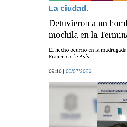
Noticias
La ciudad.
Detuvieron a un homb
mochila en la Termin
El hecho ocurrió en la madrugada
Deportes
Francisco de Asís.
09:16 |
08/07/2026
Arte y cultura
Economía y campo