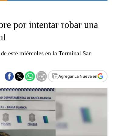
Punta Alta
La región
re por intentar robar una
El país
El mundo
al
Seguridad
Opinión
 de este miércoles en la Terminal San
Escenario Olímpico
Liga del Sur
Básquetbol
Agregar La Nueva en
Fútbol
Federal A
Aplausos
Cines
Economía y finanzas
Con el campo
Espacio empresas