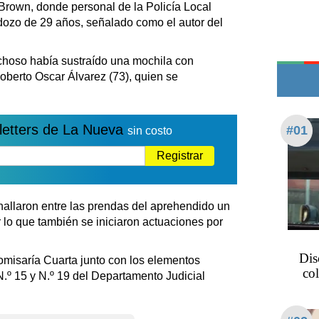
Teléfonos de urgencia
Brown, donde personal de la Policía Local
dozo de 29 años, señalado como el autor del
echoso había sustraído una mochila con
berto Oscar Álvarez (73), quien se
letters de La Nueva
#01
sin costo
Registrar
 hallaron entre las prendas del aprehendido un
r lo que también se iniciaron actuaciones por
Dis
omisaría Cuarta junto con los elementos
col
N.º 15 y N.º 19 del Departamento Judicial