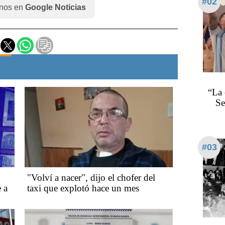
#02
nos en
Google Noticias
“La 
Se
#03
"Volví a nacer", dijo el chofer del
 a
taxi que explotó hace un mes