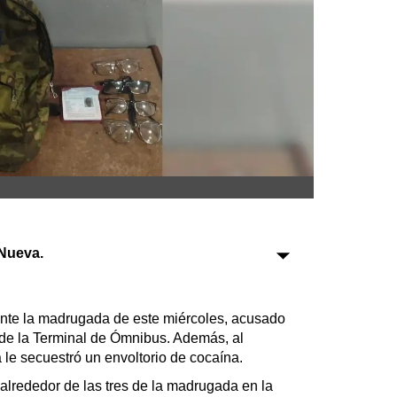
Sociedad
Tecnología
Turismo
Salud
Es viral
Nueva.
Farmacias
Transportes
Loterías
nte la madrugada de este miércoles, acusado
Datos Útiles
r de la Terminal de Ómnibus. Además, al
Fúnebres
 le secuestró un envoltorio de cocaína.
Edictos
 alrededor de las tres de la madrugada en la