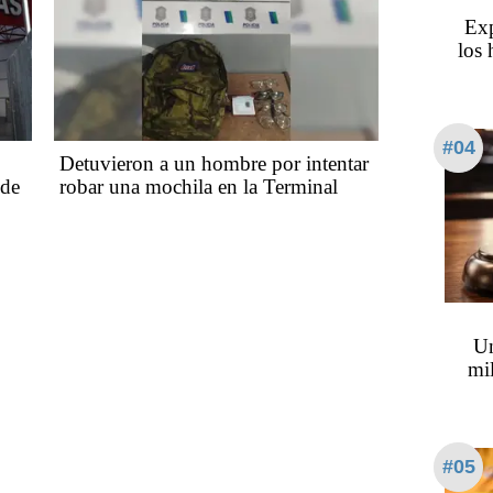
Exp
los 
#04
Detuvieron a un hombre por intentar
 de
robar una mochila en la Terminal
Un
mil
#05