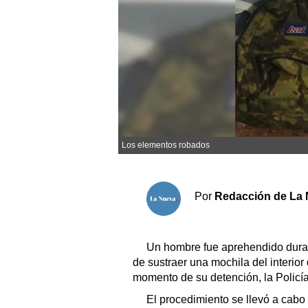
Sociedad y tiempo libre
El tiempo
Fúnebres
Clasificados
Los elementos robados
Horóscopo
Suplementos
Por
Redacción de La 
Servicios
Un hombre fue aprehendido dura
de sustraer una mochila del interio
momento de su detención, la Policía
El procedimiento se llevó a cabo