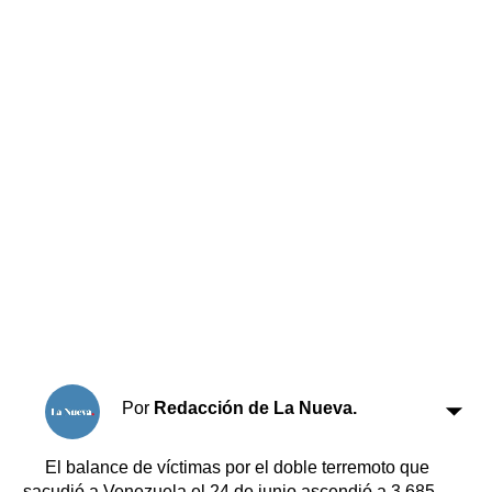
Horóscopo
Suplementos
Farmacias
Servicios
Transportes
Loterías
Datos Útiles
Fúnebres
Edictos
Teléfonos de urgencia
Por
Redacción de La Nueva.
El balance de víctimas por el doble terremoto que
sacudió a Venezuela el 24 de junio ascendió a 3.685