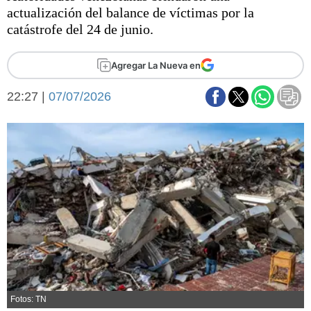
Básquetbol
actualización del balance de víctimas por la
Fútbol
catástrofe del 24 de junio.
Federal A
Aplausos
Agregar La Nueva en
Arte y cultura
Cines
22:27 |
07/07/2026
Economía y finanzas
Economía y campo
Con el campo
Espacio empresas
Sociedad
Sociedad y tiempo
libre
Tecnología
Turismo
Salud
Es viral
El tiempo
Fúnebres
Clasificados
Fotos: TN