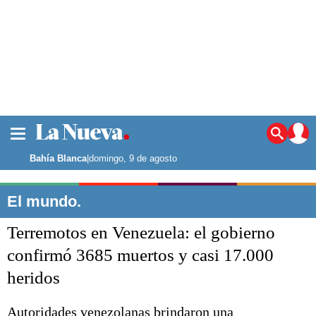
La ciudad
Noticias
Bahía Blanca
|
domingo, 9 de agosto
Punta Alta
La región
El mundo.
El país
Terremotos en Venezuela: el gobierno
El mundo
Seguridad
confirmó 3685 muertos y casi 17.000
Opinión
heridos
Escenario Olímpico
Deportes
Liga del Sur
Autoridades venezolanas brindaron una