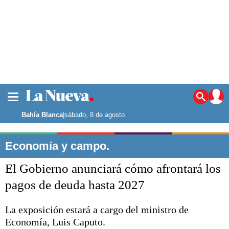
La ciudad
Noticias
Bahía Blanca
|
sábado, 8 de agosto
Punta Alta
La región
Economía y campo.
El país
El Gobierno anunciará cómo afrontará los
El mundo
Seguridad
pagos de deuda hasta 2027
Opinión
Escenario Olímpico
La exposición estará a cargo del ministro de
Deportes
Economía, Luis Caputo.
Liga del Sur