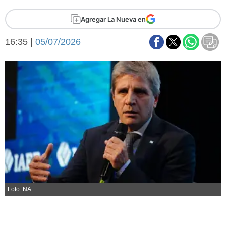
Básquetbol
Agregar La Nueva en
Fútbol
Federal A
16:35 |
05/07/2026
Aplausos
Arte y cultura
Cines
Economía y finanzas
Economía y campo
Con el campo
Espacio empresas
Sociedad
Sociedad y tiempo
libre
Tecnología
Turismo
Salud
Es viral
El tiempo
Foto: NA
Fúnebres
Clasificados