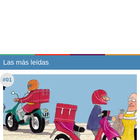
Las más leídas
#01