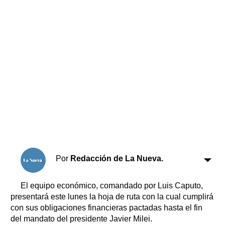
Horóscopo
Suplementos
Farmacias
Servicios
Transportes
Loterías
Datos Útiles
Fúnebres
Edictos
Teléfonos de urgencia
Por
Redacción de La Nueva.
El equipo económico, comandado por Luis Caputo,
presentará este lunes la hoja de ruta con la cual cumplirá
con sus obligaciones financieras pactadas hasta el fin
del mandato del presidente Javier Milei.