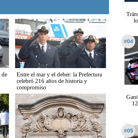
Trán
l
#04
o de
Entre el mar y el deber: la Prefectura
celebró 216 años de historia y
compromiso
Ganó
12
#05