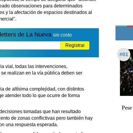
Teléfonos de urgencia
teado observaciones para determinados
es y la afectación de espacios destinados al
ercial".
letters de La Nueva
sin costo
Registrar
#01
 vial, todas las intervenciones,
se realizan en la vía pública deben ser
ia de altísima complejidad, con distintos
e atender todo lo que ocurre de forma
Pese 
decisiones tomadas que han resultado
ento de zonas conflictivas pero también hay
ron una respuesta esperada.