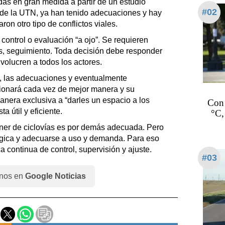
adas en gran medida a partir de un estudio
#02
s de la UTN, ya han tenido adecuaciones y hay
on otro tipo de conflictos viales.
 control o evaluación “a ojo”. Se requieren
as, seguimiento. Toda decisión debe responder
nvolucren a todos los actores.
os, las adecuaciones y eventualmente
cionará cada vez de mejor manera y su
era exclusiva a “darles un espacio a los
Con 
a útil y eficiente.
°C,
ner de ciclovías es por demás adecuada. Pero
lógica y adecuarse a uso y demanda. Para eso
a continua de control, supervisión y ajuste.
#03
nos en
Google Noticias