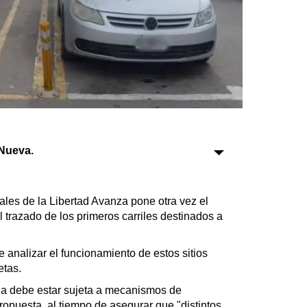
Sociedad
Tecnología
Turismo
Salud
Es viral
Nueva.
les de la Libertad Avanza pone otra vez el
Farmacias
el trazado de los primeros carriles destinados a
Transportes
Loterías
 analizar el funcionamiento de estos sitios
Datos Útiles
etas.
Fúnebres
ana debe estar sujeta a mecanismos de
Edictos
ropuesta, al tiempo de asegurar que "distintos