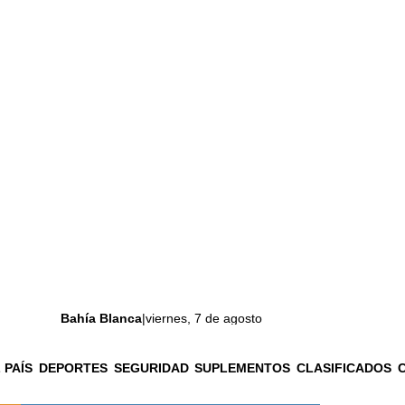
Bahía Blanca
|
viernes, 7 de agosto
 PAÍS
DEPORTES
SEGURIDAD
SUPLEMENTOS
CLASIFICADOS
La ciudad