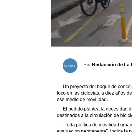
Sociedad y tiempo libre
El tiempo
Fúnebres
Clasificados
Por
Redacción de La 
Horóscopo
Suplementos
Un proyecto del boque de conceja
Servicios
foco en las ciclovías, a diez años d
ese medio de movilidad.
El pedido plantea la necesidad de
destinados a la circulación de bicicl
"Toda política de movilidad urb
evaluación permanente", indica la p