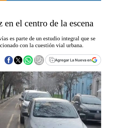
Punta Alta
La región
z en el centro de la escena
El país
El mundo
vías es parte de un estudio integral que se
Seguridad
cionado con la cuestión vial urbana.
Opinión
Escenario Olímpico
Agregar La Nueva en
Liga del Sur
Básquetbol
Fútbol
Federal A
Aplausos
Cines
Economía y finanzas
Con el campo
Espacio empresas