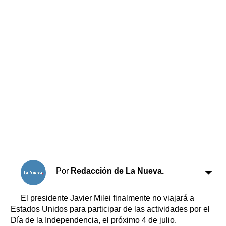
Horóscopo
Suplementos
Farmacias
Servicios
Transportes
Loterías
Datos Útiles
Fúnebres
Edictos
Teléfonos de urgencia
Por
Redacción de La Nueva.
El presidente Javier Milei finalmente no viajará a
Estados Unidos para participar de las actividades por el
Día de la Independencia, el próximo 4 de julio.