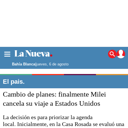
La ciudad
Noticias
Bahía Blanca
|
jueves, 6 de agosto
Punta Alta
La región
El pais.
El país
Cambio de planes: finalmente Milei
El mundo
Seguridad
cancela su viaje a Estados Unidos
Opinión
Escenario Olímpico
La decisión es para priorizar la agenda
Deportes
local. Inicialmente, en la Casa Rosada se evaluó una
Liga del Sur