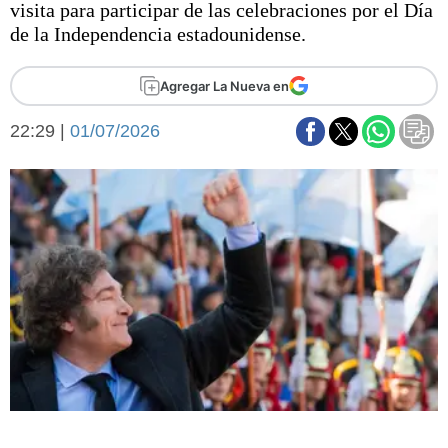
visita para participar de las celebraciones por el Día
Básquetbol
de la Independencia estadounidense.
Fútbol
Federal A
Agregar La Nueva en
Aplausos
Arte y cultura
Cines
22:29 |
01/07/2026
Economía y finanzas
Economía y campo
Con el campo
Espacio empresas
Sociedad
Sociedad y tiempo
libre
Tecnología
Turismo
Salud
Es viral
El tiempo
Fúnebres
Clasificados