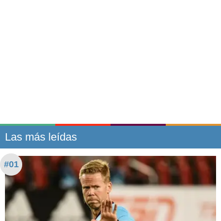
Las más leídas
#01