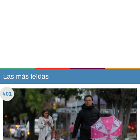
Las más leídas
#01