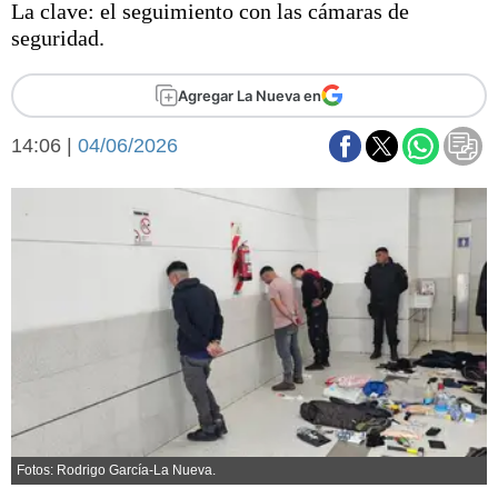
La clave: el seguimiento con las cámaras de
Básquetbol
seguridad.
Fútbol
Federal A
Agregar La Nueva en
Aplausos
Arte y cultura
Cines
14:06 |
04/06/2026
Economía y finanzas
Economía y campo
Con el campo
Espacio empresas
Sociedad
Sociedad y tiempo
libre
Tecnología
Turismo
Salud
Es viral
El tiempo
Fúnebres
Fotos: Rodrigo García-La Nueva.
Clasificados