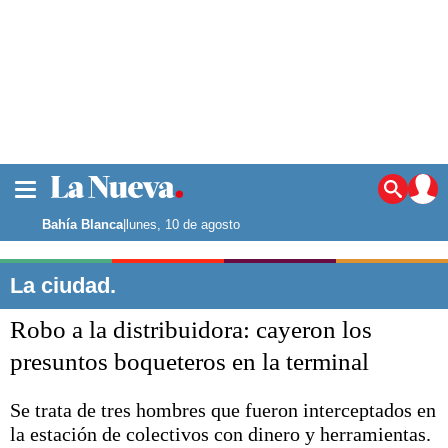
La ciudad
Noticias
Bahía Blanca
|
lunes, 10 de agosto
Punta Alta
La región
La ciudad.
El país
Robo a la distribuidora: cayeron los
El mundo
Seguridad
presuntos boqueteros en la terminal
Opinión
Escenario Olímpico
Se trata de tres hombres que fueron interceptados en
Deportes
la estación de colectivos con dinero y herramientas.
Liga del Sur