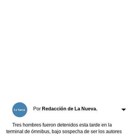
Horóscopo
Suplementos
Farmacias
Servicios
Transportes
Loterías
Datos Útiles
Fúnebres
Edictos
Teléfonos de urgencia
Por
Redacción de La Nueva.
Tres hombres fueron detenidos esta tarde en la
terminal de ómnibus, bajo sospecha de ser los autores