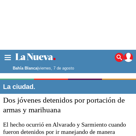
La ciudad
Noticias
Bahía Blanca
|
viernes, 7 de agosto
Punta Alta
La región
La ciudad.
El país
Dos jóvenes detenidos por portación de
El mundo
Seguridad
armas y marihuana
Opinión
Escenario Olímpico
El hecho ocurrió en Alvarado y Sarmiento cuando
Deportes
fueron detenidos por ir manejando de manera
Liga del Sur