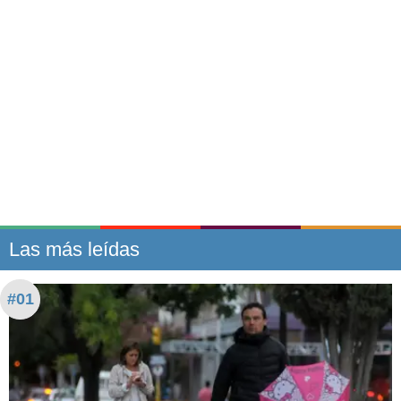
Las más leídas
#01