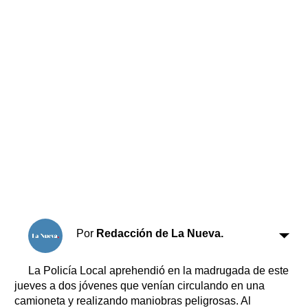
Horóscopo
Suplementos
Farmacias
Servicios
Transportes
Loterías
Datos Útiles
Fúnebres
Edictos
Teléfonos de urgencia
Por
Redacción de La Nueva.
La Policía Local aprehendió en la madrugada de este
jueves a dos jóvenes que venían circulando en una
camioneta y realizando maniobras peligrosas. Al