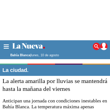
La ciudad
Noticias
Bahía Blanca
|
lunes, 10 de agosto
Punta Alta
La región
La ciudad.
El país
La alerta amarilla por lluvias se mantendrá
El mundo
Seguridad
hasta la mañana del viernes
Opinión
Escenario Olímpico
Anticipan una jornada con condiciones inestables en
Deportes
Bahía Blanca. La temperatura máxima apenas
Liga del Sur