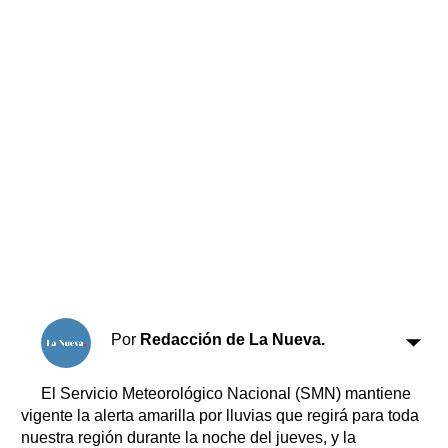
Horóscopo
Suplementos
Farmacias
Servicios
Transportes
Loterías
Datos Útiles
Fúnebres
Edictos
Teléfonos de urgencia
Por
Redacción de La Nueva.
El Servicio Meteorológico Nacional (SMN) mantiene
vigente la alerta amarilla por lluvias que regirá para toda
nuestra región durante la noche del jueves, y la