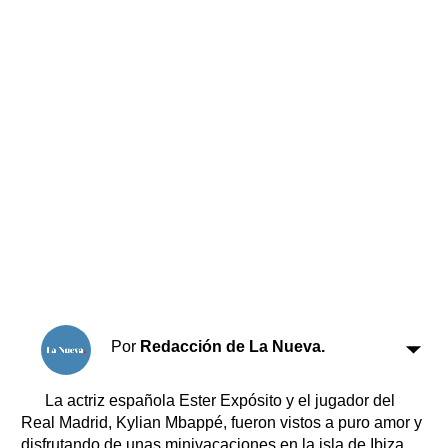
Horóscopo
Suplementos
Farmacias
Servicios
Transportes
Loterías
Datos Útiles
Fúnebres
Edictos
Teléfonos de urgencia
Por
Redacción de La Nueva.
La actriz española Ester Expósito y el jugador del
Real Madrid, Kylian Mbappé, fueron vistos a puro amor y
disfrutando de unas minivacaciones en la isla de Ibiza