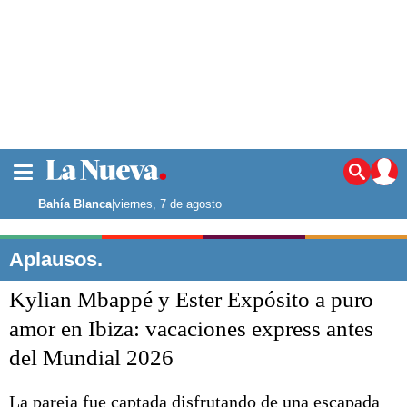
La ciudad
Noticias
Bahía Blanca
|
viernes, 7 de agosto
Punta Alta
La región
Aplausos.
El país
Kylian Mbappé y Ester Expósito a puro
El mundo
Seguridad
amor en Ibiza: vacaciones express antes
Opinión
del Mundial 2026
Escenario Olímpico
Deportes
Liga del Sur
La pareja fue captada disfrutando de una escapada