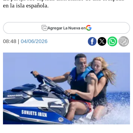
Básquetbol
en la isla española.
Fútbol
Federal A
Aplausos
Agregar La Nueva en
Arte y cultura
Cines
08:48 |
04/06/2026
Economía y finanzas
Economía y campo
Con el campo
Espacio empresas
Sociedad
Sociedad y tiempo
libre
Tecnología
Turismo
Salud
Es viral
El tiempo
Fúnebres
Clasificados