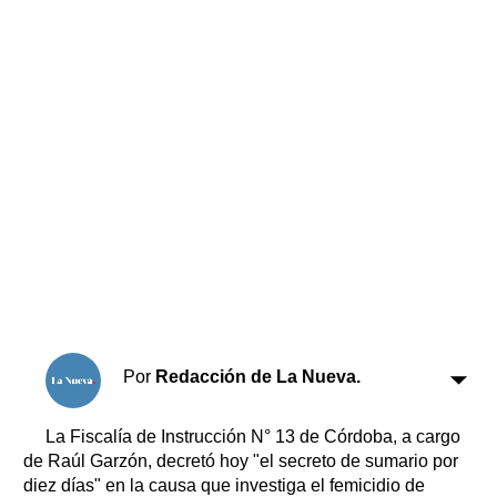
Horóscopo
Suplementos
Farmacias
Servicios
Transportes
Loterías
Datos Útiles
Fúnebres
Edictos
Teléfonos de urgencia
Por
Redacción de La Nueva.
La Fiscalía de Instrucción N° 13 de Córdoba, a cargo
de Raúl Garzón, decretó hoy "el secreto de sumario por
diez días" en la causa que investiga el femicidio de