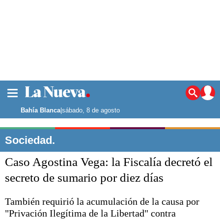
La ciudad
Noticias
Bahía Blanca
|
sábado, 8 de agosto
Punta Alta
La región
Sociedad.
El país
Caso Agostina Vega: la Fiscalía decretó el
El mundo
Seguridad
secreto de sumario por diez días
Opinión
Escenario Olímpico
También requirió la acumulación de la causa por
Deportes
"Privación Ilegítima de la Libertad" contra
Liga del Sur