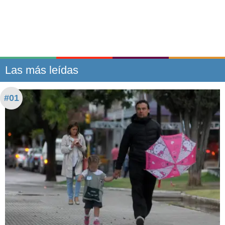
Las más leídas
#01