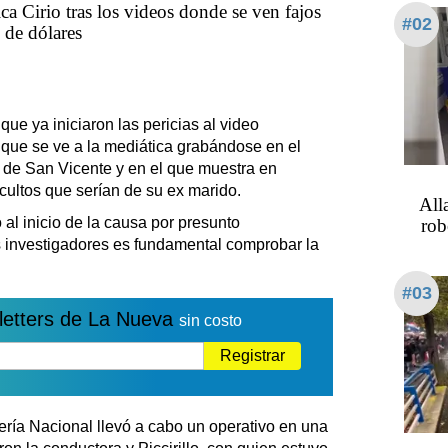
ca Cirio tras los videos donde se ven fajos
#02
 de dólares
ue ya iniciaron las pericias al video
a que se ve a la mediática grabándose en el
ry de San Vicente y en el que muestra en
ocultos que serían de su ex marido.
All
 al inicio de la causa por presunto
rob
los investigadores es fundamental comprobar la
#03
letters de La Nueva
sin costo
Registrar
ría Nacional llevó a cabo un operativo en una