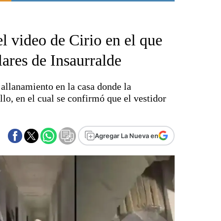
Punta Alta
La región
l video de Cirio en el que
El país
El mundo
ares de Insaurralde
Seguridad
Opinión
 allanamiento en la casa donde la
Escenario Olímpico
llo, en el cual se confirmó que el vestidor
Liga del Sur
Básquetbol
Fútbol
Agregar La Nueva en
Federal A
Aplausos
Cines
Economía y finanzas
Con el campo
Espacio empresas