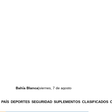
Bahía Blanca
|
viernes, 7 de agosto
 PAÍS
DEPORTES
SEGURIDAD
SUPLEMENTOS
CLASIFICADOS
La ciudad