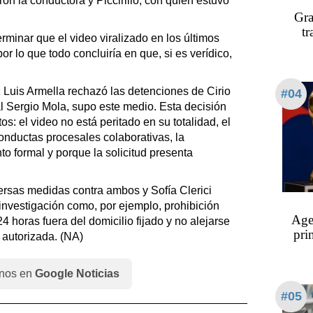
ron la conductora y Piccirillo, con quien estuvo
Gra
tr
rminar que el video viralizado en los últimos
or lo que todo concluiría en que, si es verídico,
 Luis Armella rechazó las detenciones de Cirio
#04
cal Sergio Mola, supo este medio. Esta decisión
tos: el video no está peritado en su totalidad, el
onductas procesales colaborativas, la
o formal y porque la solicitud presenta
.
versas medidas contra ambos y Sofía Clerici
 investigación como, por ejemplo, prohibición
Age
4 horas fuera del domicilio fijado y no alejarse
pri
 autorizada. (NA)
nos en
Google Noticias
#05