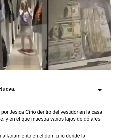
Sociedad
Tecnología
Turismo
Salud
Es viral
Nueva.
Farmacias
Transportes
Loterías
por Jesica Cirio dentro del vestidor en la casa
Datos Útiles
de, y en el que muestra varios fajos de dólares,
Fúnebres
Edictos
n allanamiento en el domicilio donde la