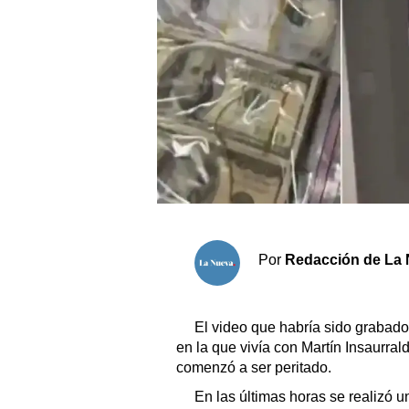
Sociedad y tiempo libre
El tiempo
Fúnebres
Clasificados
Horóscopo
Suplementos
Por
Redacción de La 
Servicios
El video que habría sido grabado 
en la que vivía con Martín Insaurral
comenzó a ser peritado.
En las últimas horas se realizó u