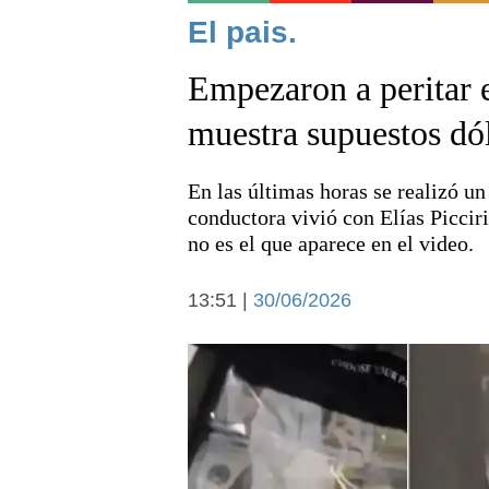
Noticias
El pais.
Empezaron a peritar e
muestra supuestos dól
En las últimas horas se realizó un
Deportes
conductora vivió con Elías Picciri
no es el que aparece en el video.
13:51 |
30/06/2026
Arte y cultura
Economía y campo