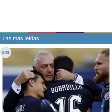
Las más leídas
#01