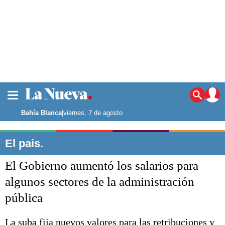
La ciudad
Noticias
Bahía Blanca
|
viernes, 7 de agosto
Punta Alta
La región
El pais.
El país
El Gobierno aumentó los salarios para
El mundo
Seguridad
algunos sectores de la administración
Opinión
pública
Escenario Olímpico
Deportes
Liga del Sur
La suba fija nuevos valores para las retribuciones y