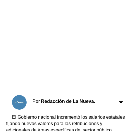
Horóscopo
Suplementos
Farmacias
Servicios
Transportes
Loterías
Datos Útiles
Fúnebres
Edictos
Teléfonos de urgencia
Por
Redacción de La Nueva.
El Gobierno nacional incrementó los salarios estatales
fijando nuevos valores para las retribuciones y
adicionales de áreas específicas del sector público,