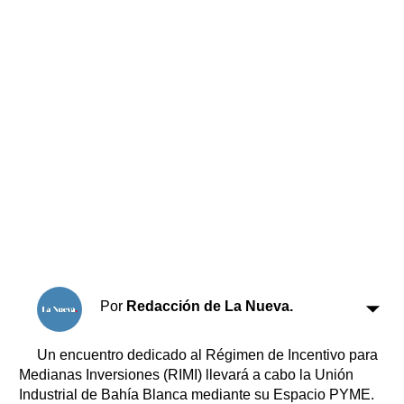
Horóscopo
Suplementos
Farmacias
Servicios
Transportes
Loterías
Datos Útiles
Fúnebres
Edictos
Teléfonos de urgencia
Por
Redacción de La Nueva.
Un encuentro dedicado al Régimen de Incentivo para
Medianas Inversiones (RIMI) llevará a cabo la Unión
Industrial de Bahía Blanca mediante su Espacio PYME.