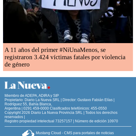
A 11 años del primer #NiUnaMenos, se
registraron 3.424 víctimas fatales por violencia
de género
Miembro de ADEPA, ADIRA y SIP
Propietario: Diario La Nueva SRL | Director: Gustavo Fabián Elías |
Rodríguez 55, Bahía Blanca,
Argentina | 0291 459-0000 Clasificados telefónicos: 455-0550
Copyright 2026 Diario La Nueva Provincia SRL | Todos los derechos
reservados |
Registro propiedad intelectual 73257157 | Número de edición 10970
Mustang Cloud - CMS para portales de noticias