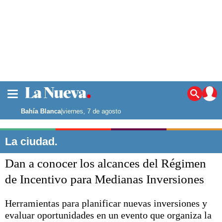
La ciudad
Noticias
Bahía Blanca
|
viernes, 7 de agosto
Punta Alta
La región
La ciudad.
El país
Dan a conocer los alcances del Régimen
El mundo
Seguridad
de Incentivo para Medianas Inversiones
Opinión
Escenario Olímpico
Herramientas para planificar nuevas inversiones y
Deportes
evaluar oportunidades en un evento que organiza la
Liga del Sur