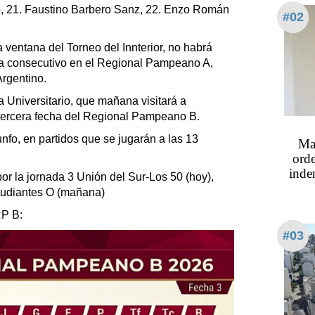
do, 21. Faustino Barbero Sanz, 22. Enzo Román
#02
la ventana del Torneo del Innterior, no habrá
na consecutivo en el Regional Pampeano A,
rgentino.
a Universitario, que mañana visitará a
 tercera fecha del Regional Pampeano B.
unfo, en partidos que se jugarán a las 13
Mas
orde
indem
or la jornada 3 Unión del Sur-Los 50 (hoy),
tudiantes O (mañana)
RP B:
#03