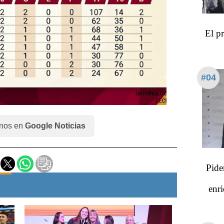
El p
#04
nos en
Google Noticias
Pide
enri