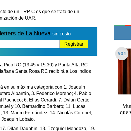
Teléfonos de urgencia
cto de un TRP C es que se trata de un
anización de UAR.
letters de La Nueva
sin costo
Registrar
#01
 a Pico RC (13.45 y 15.30) y Punta Alta RC
 Mañana Santa Rosa RC recibirá a Los Indios
rá en su máxima categoría con 1. Joaquín
taro Albarrán, 3. Federico Moreno; 4. Pablo
l Pacheco; 6. Elías Gerardi, 7. Dylan Gertje,
Muri
amuel y 10. Bernardino Barbero; 11. Lucas
que v
, 13. Mauro Fernández, 14. Nicolás Coronel;
, Joaquín Lobato.
17. Dilan Dauphin, 18. Ezequiel Mendoza, 19.