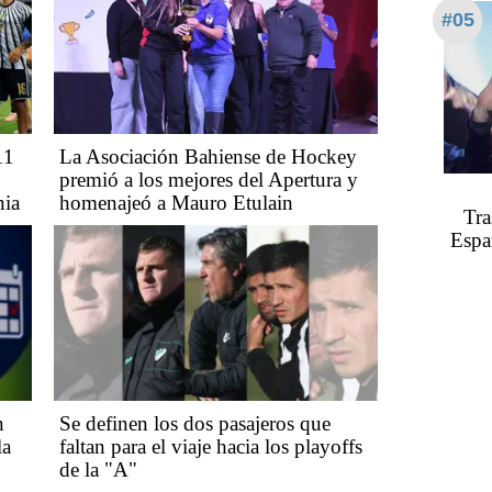
#05
11
La Asociación Bahiense de Hockey
premió a los mejores del Apertura y
nia
homenajeó a Mauro Etulain
Tra
Españ
n
Se definen los dos pasajeros que
la
faltan para el viaje hacia los playoffs
de la "A"