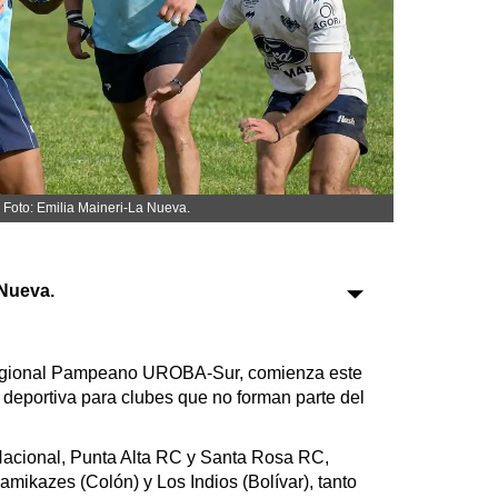
Sociedad
Tecnología
Turismo
Salud
Es viral
. Foto: Emilia Maineri-La Nueva.
Nueva.
Farmacias
Transportes
egional Pampeano UROBA-Sur, comienza este
Loterías
deportiva para clubes que no forman parte del
Datos Útiles
Fúnebres
 Nacional, Punta Alta RC y Santa Rosa RC,
Edictos
amikazes (Colón) y Los Indios (Bolívar), tanto