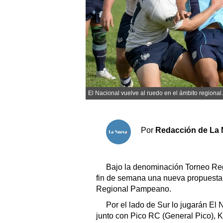
Sociedad y tiempo libre
El tiempo
Fúnebres
El Nacional vuelve al ruedo en el ámbito regional
Clasificados
Horóscopo
Por
Redacción de La 
Suplementos
Servicios
Bajo la denominación Torneo R
fin de semana una nueva propuesta 
Regional Pampeano.
Por el lado de Sur lo jugarán El
junto con Pico RC (General Pico), K