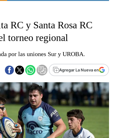
Punta Alta
La región
lta RC y Santa Rosa RC
El país
El mundo
el torneo regional
Seguridad
Opinión
ada por las uniones Sur y UROBA.
Escenario Olímpico
Liga del Sur
Agregar La Nueva en
Básquetbol
Fútbol
Federal A
Aplausos
Cines
Economía y finanzas
Con el campo
Espacio empresas