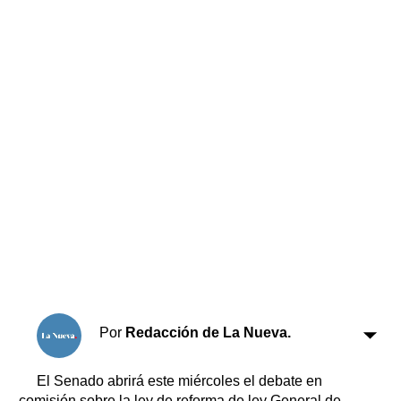
Horóscopo
Suplementos
Farmacias
Servicios
Transportes
Loterías
Datos Útiles
Fúnebres
Edictos
Teléfonos de urgencia
Por
Redacción de La Nueva.
El Senado abrirá este miércoles el debate en
comisión sobre la ley de reforma de ley General de