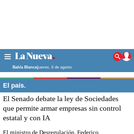
La ciudad
Noticias
Bahía Blanca
|
jueves, 6 de agosto
Punta Alta
La región
El país.
El país
El Senado debate la ley de Sociedades
El mundo
Seguridad
que permite armar empresas sin control
Opinión
estatal y con IA
Escenario Olímpico
Deportes
Liga del Sur
El ministro de Desregulación, Federico