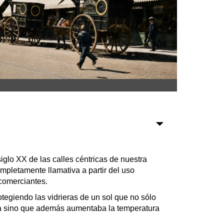
Sociedad
Tecnología
Turismo
Salud
Es viral
Farmacias
siglo XX de las calles céntricas de nuestra
Transportes
mpletamente llamativa a partir del uso
Loterías
 comerciantes.
Datos Útiles
egiendo las vidrieras de un sol que no sólo
Fúnebres
da sino que además aumentaba la temperatura
Edictos