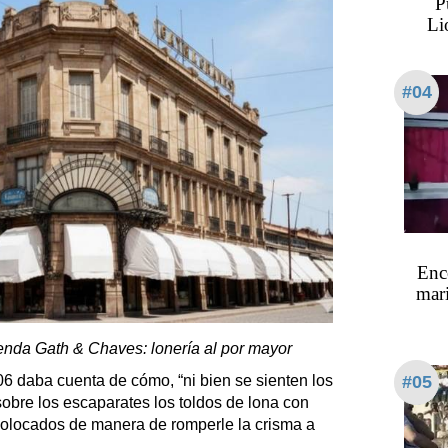
P
Li
#04
Enc
mari
ienda Gath & Chaves: lonería al por mayor
06 daba cuenta de cómo, “ni bien se sienten los
#05
bre los escaparates los toldos de lona con
 colocados de manera de romperle la crisma a