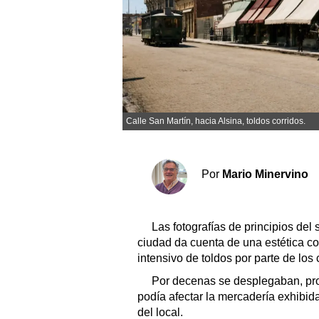
Sociedad y tiempo libre
El tiempo
Calle San Martín, hacia Alsina, toldos corridos.
Fúnebres
Clasificados
Horóscopo
Por
Mario Minervino
Suplementos
Servicios
Las fotografías de principios del 
ciudad da cuenta de una estética co
intensivo de toldos por parte de los
Por decenas se desplegaban, prot
podía afectar la mercadería exhibi
del local.