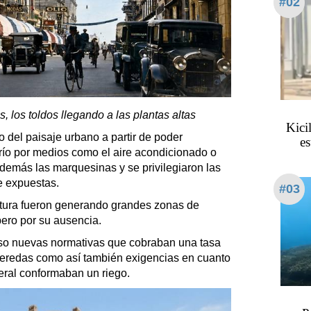
#02
, los toldos llegando a las plantas altas
Kicil
del paisaje urbano a partir de poder
es
río por medios como el aire acondicionado o
además las marquesinas y se privilegiaron las
e expuestas.
#03
 altura fueron generando grandes zonas de
pero por su ausencia.
so nuevas normativas que cobraban una tasa
veredas como así también exigencias en cuanto
eral conformaban un riego.