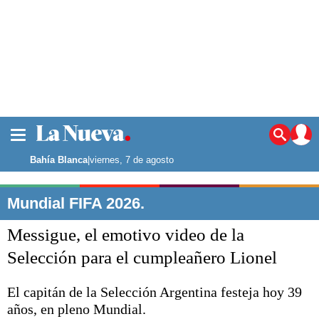
La ciudad
Noticias
Bahía Blanca
|
viernes, 7 de agosto
Punta Alta
La región
Mundial FIFA 2026.
El país
Messigue, el emotivo video de la
El mundo
Seguridad
Selección para el cumpleañero Lionel
Opinión
Escenario Olímpico
El capitán de la Selección Argentina festeja hoy 39
Deportes
años, en pleno Mundial.
Liga del Sur