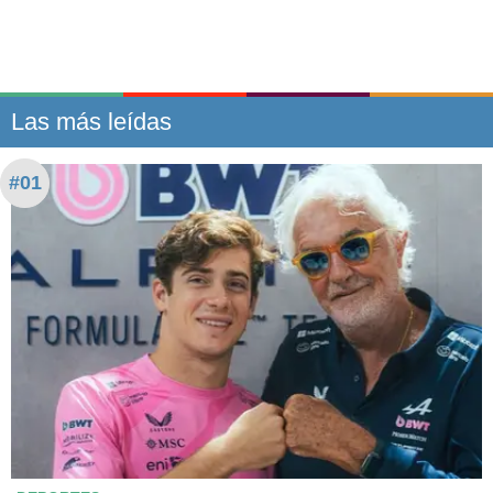
Las más leídas
#01