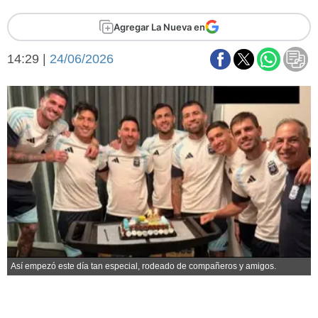
Básquetbol
Agregar La Nueva en
Fútbol
Federal A
14:29 |
24/06/2026
Aplausos
Arte y cultura
Cines
Economía y finanzas
Economía y campo
Con el campo
Espacio empresas
Sociedad
Sociedad y tiempo
libre
Tecnología
Turismo
Salud
Es viral
El tiempo
Así empezó este día tan especial, rodeado de compañeros y amigos.
Fúnebres
Clasificados