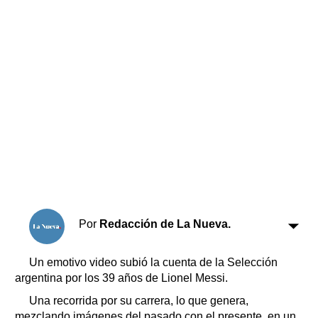
Horóscopo
Suplementos
Farmacias
Servicios
Transportes
Loterías
Datos Útiles
Fúnebres
Edictos
Teléfonos de urgencia
Por
Redacción de La Nueva.
Un emotivo video subió la cuenta de la Selección
argentina por los 39 años de Lionel Messi.
Una recorrida por su carrera, lo que genera,
mezclando imágenes del pasado con el presente, en un