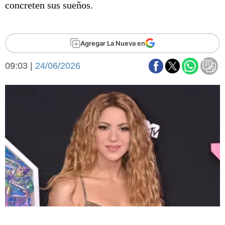
concreten sus sueños.
Básquetbol
Fútbol
Federal A
Agregar La Nueva en
Aplausos
Arte y cultura
Cines
09:03 |
24/06/2026
Economía y finanzas
Economía y campo
Con el campo
Espacio empresas
Sociedad
Sociedad y tiempo
libre
Tecnología
Turismo
Salud
Es viral
El tiempo
Fúnebres
Clasificados