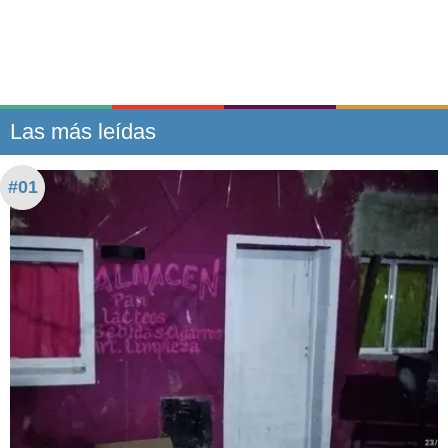
Las más leídas
#01