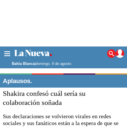
La ciudad
Noticias
Bahía Blanca
|
domingo, 9 de agosto
Punta Alta
La región
Aplausos.
El país
Shakira confesó cuál sería su
El mundo
Seguridad
colaboración soñada
Opinión
Escenario Olímpico
Sus declaraciones se volvieron virales en redes
Deportes
sociales y sus fanáticos están a la espera de que se
Liga del Sur