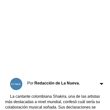
Horóscopo
Suplementos
Farmacias
Servicios
Transportes
Loterías
Datos Útiles
Fúnebres
Edictos
Teléfonos de urgencia
Por
Redacción de La Nueva.
La cantante colombiana Shakira, una de las artistas
más destacadas a nivel mundial, confesó cuál sería su
colaboración musical soñada. Sus declaraciones se