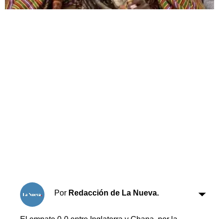
Horóscopo
Suplementos
Farmacias
Servicios
Transportes
Loterías
Datos Útiles
Fúnebres
Edictos
Teléfonos de urgencia
Por
Redacción de La Nueva.