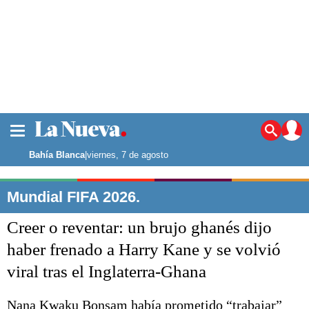
La ciudad
Noticias
Bahía Blanca
|
viernes, 7 de agosto
Punta Alta
La región
Mundial FIFA 2026.
El país
Creer o reventar: un brujo ghanés dijo
El mundo
Seguridad
haber frenado a Harry Kane y se volvió
Opinión
viral tras el Inglaterra-Ghana
Escenario Olímpico
Deportes
Liga del Sur
Nana Kwaku Bonsam había prometido “trabajar”