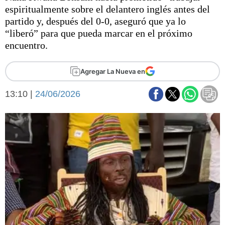
Básquetbol
espiritualmente sobre el delantero inglés antes del
Fútbol
partido y, después del 0-0, aseguró que ya lo
“liberó” para que pueda marcar en el próximo
Federal A
encuentro.
Aplausos
Arte y cultura
Cines
Agregar La Nueva en
Economía y finanzas
Economía y campo
Con el campo
13:10 |
24/06/2026
Espacio empresas
Sociedad
Sociedad y tiempo
libre
Tecnología
Turismo
Salud
Es viral
El tiempo
Fúnebres
Clasificados