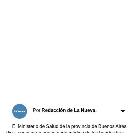
Horóscopo
Suplementos
Farmacias
Servicios
Transportes
Loterías
Datos Útiles
Fúnebres
Edictos
Teléfonos de urgencia
Por
Redacción de La Nueva.
El Ministerio de Salud de la provincia de Buenos Aires
dio a conocer un nuevo parte médico de los heridos tras