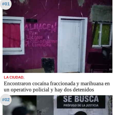
#01
LA CIUDAD.
Encontraron cocaína fraccionada y marihuana en
un operativo policial y hay dos detenidos
#02