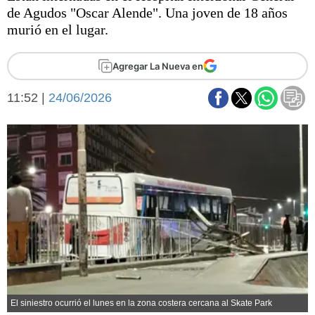
Básquetbol
de Agudos "Oscar Alende". Una joven de 18 años
Fútbol
murió en el lugar.
Federal A
Aplausos
Agregar La Nueva en
Arte y cultura
Cines
11:52 |
24/06/2026
Economía y finanzas
Economía y campo
Con el campo
Espacio empresas
Sociedad
Sociedad y tiempo
libre
Tecnología
Turismo
Salud
Es viral
El tiempo
Fúnebres
Clasificados
El siniestro ocurrió el lunes en la zona costera cercana al Skate Park