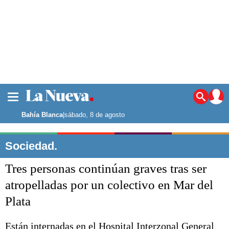
La ciudad
Noticias
Bahía Blanca
|
sábado, 8 de agosto
Punta Alta
La región
Sociedad.
El país
Tres personas continúan graves tras ser
El mundo
Seguridad
atropelladas por un colectivo en Mar del
Opinión
Plata
Escenario Olímpico
Deportes
Liga del Sur
Están internadas en el Hospital Interzonal General