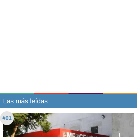
Las más leídas
#01