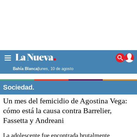
La ciudad
Noticias
Bahía Blanca
|
lunes, 10 de agosto
Punta Alta
La región
Sociedad.
El país
Un mes del femicidio de Agostina Vega:
El mundo
Seguridad
cómo está la causa contra Barrelier,
Opinión
Fassetta y Andreani
Escenario Olímpico
Deportes
Liga del Sur
La adolescente fue encontrada brutalmente