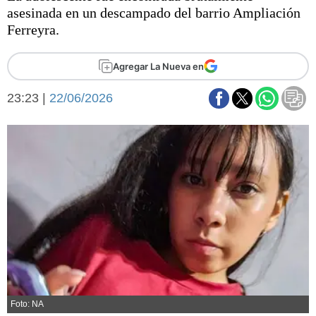
Básquetbol
asesinada en un descampado del barrio Ampliación
Fútbol
Ferreyra.
Federal A
Aplausos
Agregar La Nueva en
Arte y cultura
Cines
23:23 |
22/06/2026
Economía y finanzas
Economía y campo
Con el campo
Espacio empresas
Sociedad
Sociedad y tiempo
libre
Tecnología
Turismo
Salud
Es viral
El tiempo
Fúnebres
Clasificados
Foto: NA