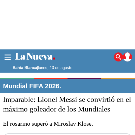
La ciudad
Noticias
Bahía Blanca
|
lunes, 10 de agosto
Punta Alta
La región
Mundial FIFA 2026.
El país
Imparable: Lionel Messi se convirtió en el
El mundo
Seguridad
máximo goleador de los Mundiales
Opinión
Escenario Olímpico
El rosarino superó a Miroslav Klose.
Deportes
Liga del Sur