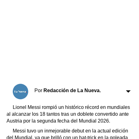
Horóscopo
Suplementos
Farmacias
Servicios
Transportes
Loterías
Datos Útiles
Fúnebres
Edictos
Teléfonos de urgencia
Por
Redacción de La Nueva.
Lionel Messi rompió un histórico récord en mundiales
al alcanzar los 18 tantos tras un doblete convertido ante
Austria por la segunda fecha del Mundial 2026.
Messi tuvo un inmejorable debut en la actual edición
del Mundial, ya que brilló con un hat-trick en la goleada