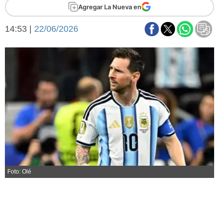
Básquetbol
Agregar La Nueva en
Fútbol
14:53 |
22/06/2026
Federal A
Aplausos
Arte y cultura
Cines
Economía y finanzas
Economía y campo
Con el campo
Espacio empresas
Sociedad
Sociedad y tiempo
libre
Tecnología
Turismo
Salud
Es viral
Foto: Olé
El tiempo
Fúnebres
Clasificados