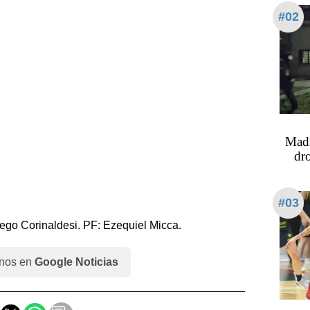
#02
Madr
dr
#03
iego Corinaldesi. PF: Ezequiel Micca.
nos en
Google Noticias