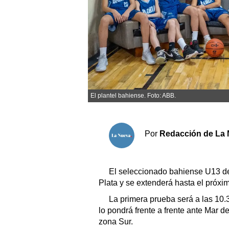
Sociedad y tiempo libre
El tiempo
Fúnebres
El plantel bahiense. Foto: ABB.
Clasificados
Horóscopo
Por
Redacción de La 
Suplementos
Servicios
El seleccionado bahiense U13 de
Plata y se extenderá hasta el próx
La primera prueba será a las 10.
lo pondrá frente a frente ante Mar d
zona Sur.