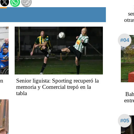
se
otra
#04
en
Senior liguista: Sporting recuperó la
memoria y Comercial trepó en la
tabla
Bah
entr
#05