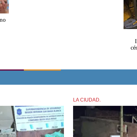
ano
I
cé
LA CIUDAD.