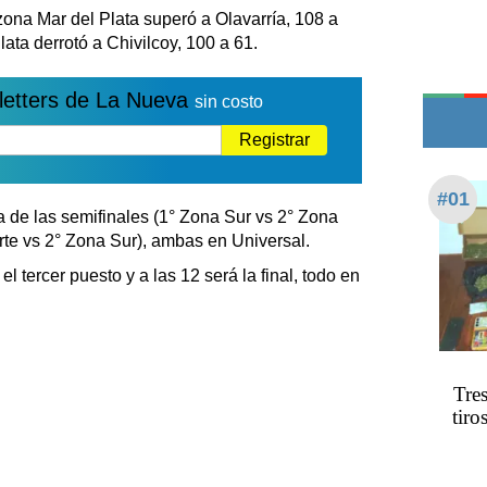
Teléfonos de urgencia
zona Mar del Plata superó a Olavarría, 108 a
lata derrotó a Chivilcoy, 100 a 61.
letters de La Nueva
sin costo
Registrar
#01
 de las semifinales (1° Zona Sur vs 2° Zona
orte vs 2° Zona Sur), ambas en Universal.
el tercer puesto y a las 12 será la final, todo en
Tre
tiro