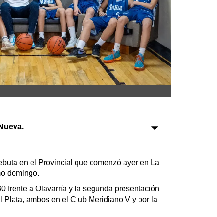
Sociedad
Tecnología
Turismo
Salud
Es viral
Nueva.
Farmacias
Transportes
buta en el Provincial que comenzó ayer en La
Loterías
imo domingo.
Datos Útiles
30 frente a Olavarría y la segunda presentación
Fúnebres
el Plata, ambos en el Club Meridiano V y por la
Edictos