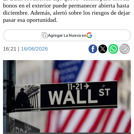
Básquetbol
bonos en el exterior puede permanecer abierta hasta
Fútbol
diciembre. Además, alertó sobre los riesgos de dejar
pasar esa oportunidad.
Federal A
Aplausos
Arte y cultura
Agregar La Nueva en
Cines
Economía y finanzas
Economía y campo
16:21 |
16/06/2026
Con el campo
Espacio empresas
Sociedad
Sociedad y tiempo
libre
Tecnología
Turismo
Salud
Es viral
El tiempo
Fúnebres
Clasificados