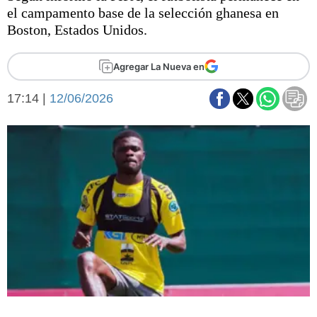
Básquetbol
el campamento base de la selección ghanesa en
Fútbol
Boston, Estados Unidos.
Federal A
Aplausos
Agregar La Nueva en
Arte y cultura
Cines
17:14 |
12/06/2026
Economía y finanzas
Economía y campo
Con el campo
Espacio empresas
Sociedad
Sociedad y tiempo
libre
Tecnología
Turismo
Salud
Es viral
El tiempo
Fúnebres
Clasificados