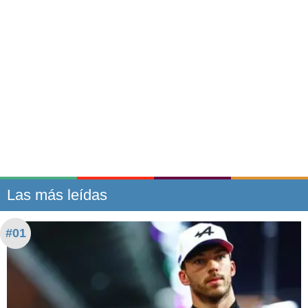
Las más leídas
#01