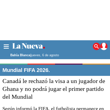
La ciudad
Noticias
Bahía Blanca
|
jueves, 6 de agosto
Punta Alta
La región
Mundial FIFA 2026.
El país
Canadá le rechazó la visa a un jugador de
El mundo
Seguridad
Ghana y no podrá jugar el primer partido
Opinión
del Mundial
Escenario Olímpico
Deportes
Liga del Sur
Según informó la FIFA, el futbolista permanece en