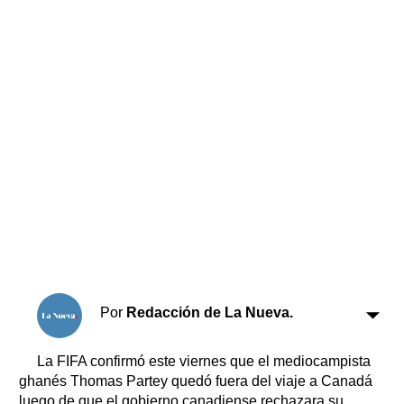
Horóscopo
Suplementos
Farmacias
Servicios
Transportes
Loterías
Datos Útiles
Fúnebres
Edictos
Teléfonos de urgencia
Por
Redacción de La Nueva.
La FIFA confirmó este viernes que el mediocampista
ghanés Thomas Partey quedó fuera del viaje a Canadá
luego de que el gobierno canadiense rechazara su