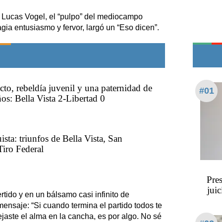
Teléfonos de urgencia
a, Lucas Vogel, el “pulpo” del mediocampo
agia entusiasmo y fervor, largó un “Eso dicen”.
cto, rebeldía juvenil y una paternidad de
#01
os: Bella Vista 2-Libertad 0
ista: triunfos de Bella Vista, San
Tiro Federal
Pre
jui
rtido y en un bálsamo casi infinito de
ensaje: “Si cuando termina el partido todos te
jaste el alma en la cancha, es por algo. No sé