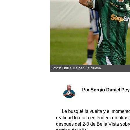
Sociedad y tiempo libre
El tiempo
Fúnebres
Clasificados
Fotos: Emilia Maineri-La Nueva.
Horóscopo
Suplementos
Servicios
Por
Sergio Daniel Pe
Le busqué la vuelta y el momento
realidad lo dio a entender con otras
después del 2-0 de Bella Vista sobr