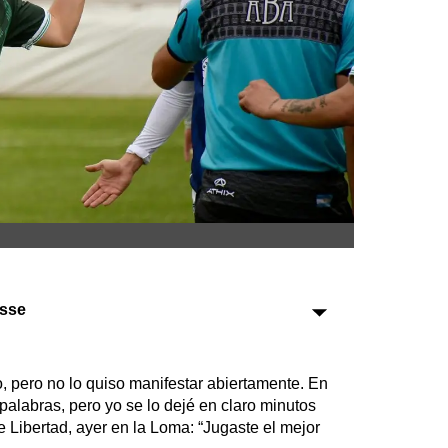
Sociedad
Tecnología
Turismo
Salud
Es viral
Farmacias
ysse
Transportes
Loterías
Datos Útiles
, pero no lo quiso manifestar abiertamente. En
Fúnebres
 palabras, pero yo se lo dejé en claro minutos
e Libertad, ayer en la Loma: “Jugaste el mejor
Edictos