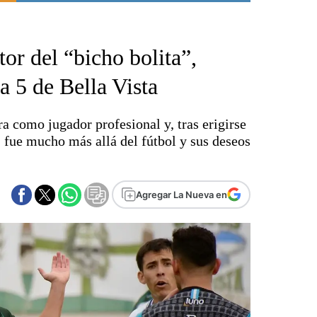
Punta Alta
La región
tor del “bicho bolita”,
El país
El mundo
a 5 de Bella Vista
Seguridad
Opinión
a como jugador profesional y, tras erigirse
Escenario Olímpico
, fue mucho más allá del fútbol y sus deseos
Liga del Sur
Básquetbol
Fútbol
Agregar La Nueva en
Federal A
Aplausos
Cines
Economía y finanzas
Con el campo
Espacio empresas