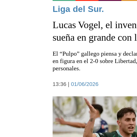
Noticias
Liga del Sur.
Lucas Vogel, el inven
sueña en grande con l
El “Pulpo” gallego piensa y declar
Deportes
en figura en el 2-0 sobre Libertad
personales.
13:36 |
01/06/2026
Arte y cultura
Economía y campo