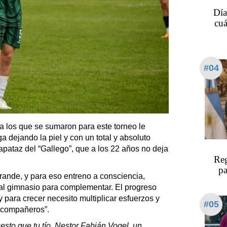
Día
cuá
#04
y a los que se sumaron para este torneo le
 dejando la piel y con un total y absoluto
capataz del “Gallego”, que a los 22 años no deja
Reg
pa
 grande, y para eso entreno a consciencia,
al gimnasio para complementar. El progreso
 para crecer necesito multiplicar esfuerzos y
#05
 compañeros”.
sto que tu tío, Nestor Fabián Vogel, un