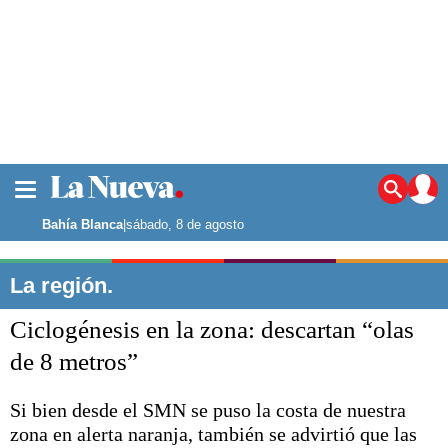
La ciudad
Noticias
Bahía Blanca
|
sábado, 8 de agosto
Punta Alta
La región
La región.
El país
Ciclogénesis en la zona: descartan “olas
El mundo
Seguridad
de 8 metros”
Opinión
Escenario Olímpico
Si bien desde el SMN se puso la costa de nuestra
Deportes
zona en alerta naranja, también se advirtió que las
Liga del Sur