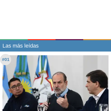
Las más leídas
#01