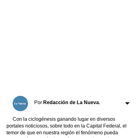
Horóscopo
Suplementos
Farmacias
Servicios
Transportes
Loterías
Datos Útiles
Fúnebres
Edictos
Teléfonos de urgencia
Por
Redacción de La Nueva.
Con la ciclogénesis ganando lugar en diversos
portales noticiosos, sobre todo en la Capital Federal, el
temor de que en nuestra región el fenómeno pueda