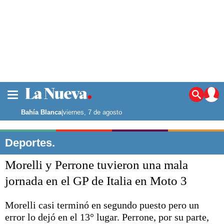
La ciudad
Noticias
Bahía Blanca
|
viernes, 7 de agosto
Punta Alta
La región
Deportes.
El país
Morelli y Perrone tuvieron una mala
El mundo
Seguridad
jornada en el GP de Italia en Moto 3
Opinión
Escenario Olímpico
Morelli casi terminó en segundo puesto pero un
Deportes
error lo dejó en el 13° lugar. Perrone, por su parte,
Liga del Sur