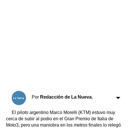
Horóscopo
Suplementos
Farmacias
Servicios
Transportes
Loterías
Datos Útiles
Fúnebres
Edictos
Teléfonos de urgencia
Por
Redacción de La Nueva.
El piloto argentino Marco Morelli (KTM) estuvo muy
cerca de subir al podio en el Gran Premio de Italia de
Moto3, pero una maniobra en los metros finales lo relegó